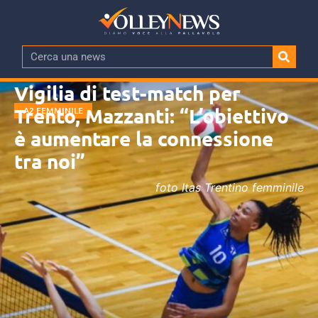
Vigilia di test-match per
Trento, Mazzanti: “L’obiettivo
A2 FEMMINILE
è aumentare la connessione
tra noi”
foto Itas Trentino femminile