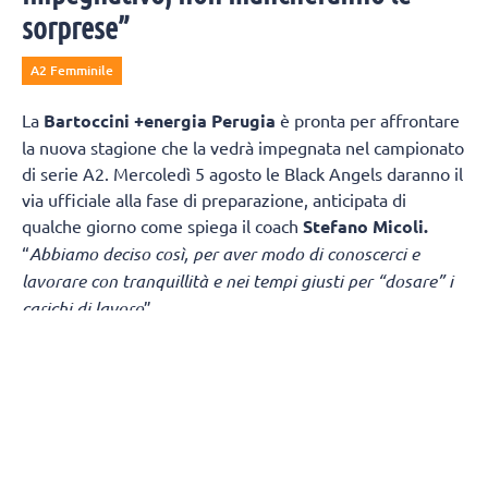
sorprese”
A2 Femminile
La
Bartoccini +energia Perugia
è pronta per affrontare
la nuova stagione che la vedrà impegnata nel campionato
di serie A2. Mercoledì 5 agosto le Black Angels daranno il
via ufficiale alla fase di preparazione, anticipata di
qualche giorno come spiega il coach
Stefano Micoli.
“
Abbiamo deciso così, per aver modo di conoscerci e
lavorare con tranquillità e nei tempi giusti per “dosare” i
carichi di lavoro
”.
“
Sicuramente è una partenza “col botto
” – continua Micoli
-
in casa di una squadra di alto livello. Ma la vera criticità
è nel girone di ritorno dove giocheremo due partite
consecutive in Puglia, Fasano e Melendugno, a distanza di
tre giorni (domenica – mercoledì) e subito dopo (fine
settimana) ci sarà la sfida contro Monviso in casa. Per il