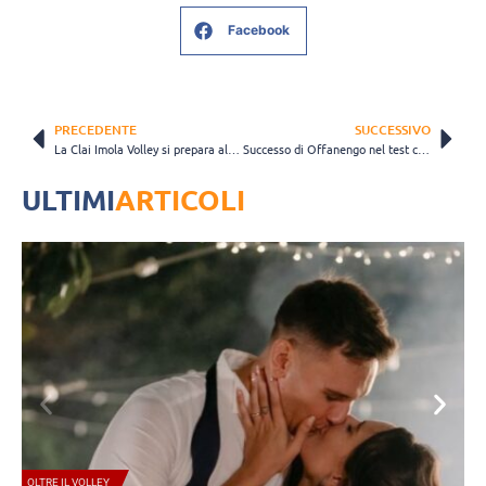
Facebook
PRECEDENTE
SUCCESSIVO
La Clai Imola Volley si prepara al campionato con un test match contro Altafratte
Successo di Offanengo nel test contro Crema, Collina: “Partiamo da una bella base tecnica”
ULTIMI
ARTICOLI
OLTRE IL VOLLEY
A