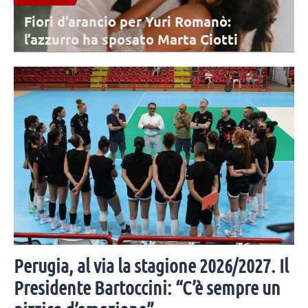
Fiori d’arancio per Yuri Romanò:
l’azzurro ha sposato Marta Ciotti
Mercoledì 5 agosto Yuri Romanò è convolato a nozze per la seconda
volta con Marta Ciotti. Moltissimi i colleghi e amici invitati alla
cerimonia.
Perugia, al via la stagione 2026/2027. Il
Presidente Bartoccini: “C’è sempre un