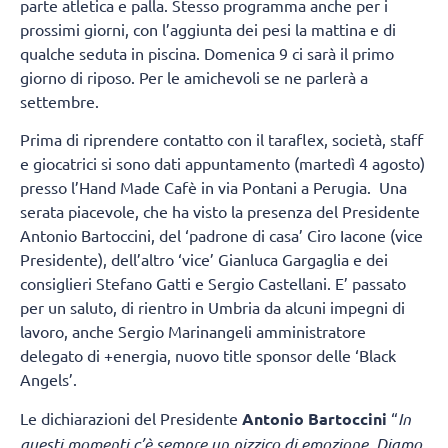
parte atletica e palla. Stesso programma anche per i
prossimi giorni, con l’aggiunta dei pesi la mattina e di
qualche seduta in piscina. Domenica 9 ci sarà il primo
giorno di riposo. Per le amichevoli se ne parlerà a
settembre.
Prima di riprendere contatto con il taraflex, società, staff
e giocatrici si sono dati appuntamento (martedì 4 agosto)
presso l’Hand Made Cafè in via Pontani a Perugia. Una
serata piacevole, che ha visto la presenza del Presidente
Antonio Bartoccini, del ‘padrone di casa’ Ciro Iacone (vice
Presidente), dell’altro ‘vice’ Gianluca Gargaglia e dei
consiglieri Stefano Gatti e Sergio Castellani. E’ passato
per un saluto, di rientro in Umbria da alcuni impegni di
lavoro, anche Sergio Marinangeli amministratore
delegato di +energia, nuovo title sponsor delle ‘Black
Angels’.
Le dichiarazioni del Presidente
Antonio Bartoccini
“
In
questi momenti c’è sempre un pizzico di emozione. Diamo