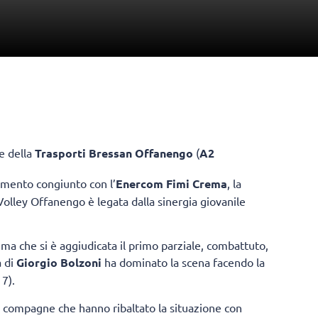
e della
Trasporti Bressan Offanengo
(
A2
amento congiunto con l’
Enercom Fimi Crema
, la
Volley Offanengo è legata dalla sinergia giovanile
ema che si è aggiudicata il primo parziale, combattuto,
a di
Giorgio Bolzoni
ha dominato la scena facendo la
7).
 e compagne che hanno ribaltato la situazione con