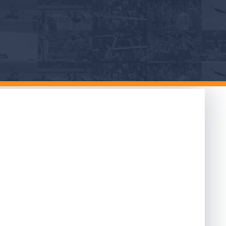
tro Crema,
e tecnica”