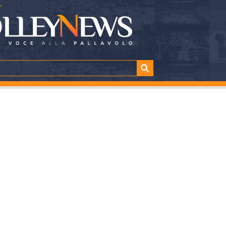
anengo nel test con
mo da una bella bas
TTURA
SHARE
nuti