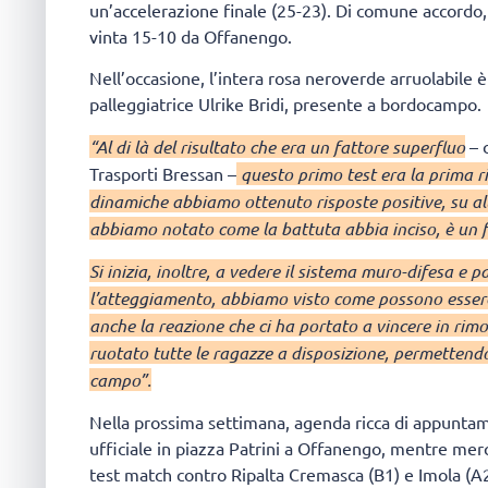
un’accelerazione finale (25-23). Di comune accordo,
vinta 15-10 da Offanengo.
Nell’occasione, l’intera rosa neroverde arruolabile è s
palleggiatrice Ulrike Bridi, presente a bordocampo.
“Al di là del risultato che era un fattore superfluo
– 
Trasporti Bressan –
questo primo test era la prima ri
dinamiche abbiamo ottenuto risposte positive, su al
abbiamo notato come la battuta abbia inciso, è un 
Si inizia, inoltre, a vedere il sistema muro-difesa e
l’atteggiamento, abbiamo visto come possono esserci
anche la reazione che ci ha portato a vincere in rim
ruotato tutte le ragazze a disposizione, permettendoci
campo”.
Nella prossima settimana, agenda ricca di appuntame
ufficiale in piazza Patrini a Offanengo, mentre merco
test match contro Ripalta Cremasca (B1) e Imola (A2