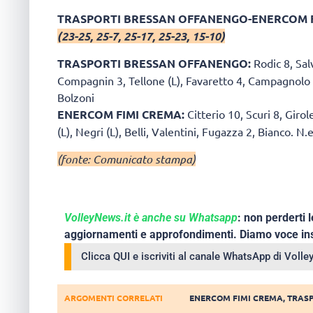
TRASPORTI BRESSAN OFFANENGO-ENERCOM F
(23-25, 25-7, 25-17, 25-23, 15-10)
TRASPORTI BRESSAN OFFANENGO:
Rodic 8, Salv
Compagnin 3, Tellone (L), Favaretto 4, Campagnolo 10
Bolzoni
ENERCOM FIMI CREMA:
Citterio 10, Scuri 8, Giro
(L), Negri (L), Belli, Valentini, Fugazza 2, Bianco. N.
(fonte: Comunicato stampa)
VolleyNews.it è anche su Whatsapp
: non perderti l
aggiornamenti e approfondimenti. Diamo voce ins
Clicca QUI e iscriviti al canale WhatsApp di Voll
ARGOMENTI CORRELATI
ENERCOM FIMI CREMA
,
TRAS