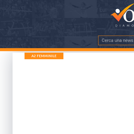
A2 FEMMINILE
Successo di Off
Collina: “Partia
DATA PUBBLICAZIONE
TEMPO DI LE
7 Settembre 2024
più di 5 mi