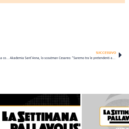
SUCCESSIVO
Vigilia di test-match per Trento, Mazzanti: “L’obiettivo è aumentare la connessione tra noi”
Akademia Sant’Anna, lo scoutman Cesareo: “Saremo tra le pretendenti a disputare un ottimo campionato”