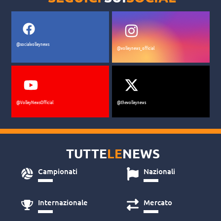
@socialvolleynews
@volleynews_official
@VolleyNewsOfficial
@thevolleynews
TUTTE
LE
NEWS
Campionati
Nazionali
Internazionale
Mercato