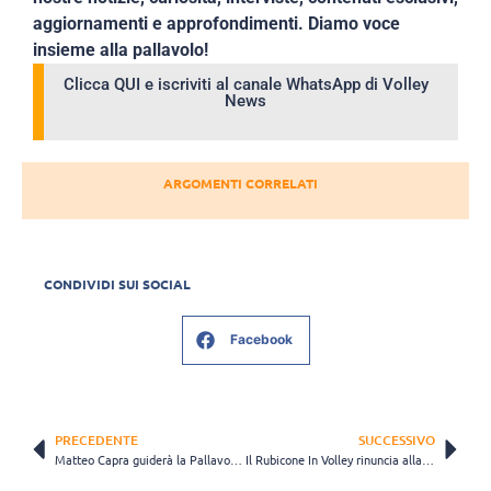
aggiornamenti e approfondimenti. Diamo voce
insieme alla pallavolo!
Clicca QUI e iscriviti al canale WhatsApp di Volley
News
ARGOMENTI CORRELATI
CONDIVIDI SUI SOCIAL
Facebook
PRECEDENTE
SUCCESSIVO
Matteo Capra guiderà la Pallavolo San Giorgio nel prossimo campionato di Serie B1
Il Rubicone In Volley rinuncia alla Serie A3: “Meglio tenere i piedi per terra”