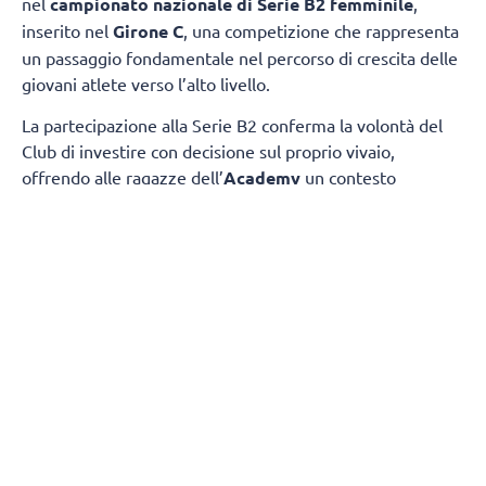
nel
campionato nazionale di Serie B2 femminile
,
inserito nel
Girone C
, una competizione che rappresenta
un passaggio fondamentale nel percorso di crescita delle
giovani atlete verso l’alto livello.
La partecipazione alla Serie B2 conferma la volontà del
Club di investire con decisione sul proprio vivaio,
offrendo alle ragazze dell’
Academy
un contesto
competitivo nel quale misurarsi ogni settimana con
società di grande tradizione e consolidata esperienza.
Il
gruppo sarà composto da atlete giovanissime,
provenienti dalle squadre under 17 e under 19.
gironi del campionato nazionale
La composizione dei
è
stata definita dalla FIPAV in vista della nuova stagione.
Il Girone C vedrà il
ChorusLife Volley Bergamo
Academy
affrontare un campionato di alto profilo
insieme a: