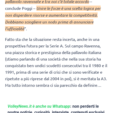
pallavolo ravennate e tra noi c’è totale accordo
–
conclude Poggi –
Unire le forze è una scelta logica per
non disperdere risorse e aumentare la competitività.
Dobbiamo sciogliere un nodo prima di annunciare
l’ufficialità
“.
Fatto sta che la situazione resta incerta, anche in una
prospettiva futura per la Serie A. Sul campo Ravenna,
una piazza storica e prestigiosa della pallavolo italiana
(stiamo parlando di una società che nella sua storia ha
conquistato ben undici scudetti consecutivi tra il 1980 e il
1991, prima di una serie di crisi che si sono verificate e
ripetute a più riprese dal 2004 in poi), si è meritata la A3.
Ma tutto intorno sembra ci sia parecchio da definire…
VolleyNews.it è anche su Whatsapp
: non perderti le
nostre notizie, curiosità, interviste, contenuti esclusivi,