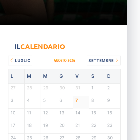
IL
CALENDARIO
AGOSTO 2026
LUGLIO
SETTEMBRE
L
M
M
G
V
S
D
27
28
29
30
31
1
2
3
4
5
6
7
8
9
10
11
12
13
14
15
16
17
18
19
20
21
22
23
24
25
26
27
28
29
30