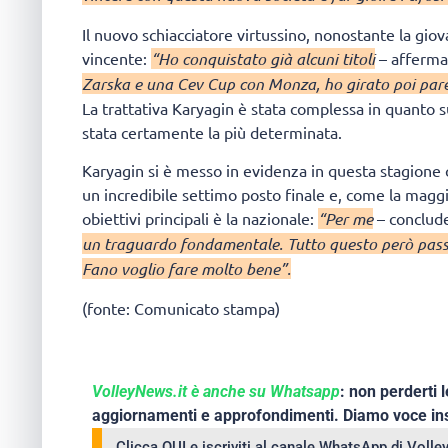
Il nuovo schiacciatore virtussino, nonostante la giov
vincente:
“Ho conquistato già alcuni titoli
– afferma
Zarska e una Cev Cup con Monza, ho girato poi pare
La trattativa Karyagin è stata complessa in quanto s
stata certamente la più determinata.
Karyagin si è messo in evidenza in questa stagione
un incredibile settimo posto finale e, come la maggio
obiettivi principali è la nazionale:
“Per me
– conclude
un traguardo fondamentale. Tutto questo però passa 
Fano voglio fare molto bene”.
(fonte: Comunicato stampa)
VolleyNews.it è anche su Whatsapp
: non perderti l
aggiornamenti e approfondimenti. Diamo voce ins
Clicca QUI e iscriviti al canale WhatsApp di Voll