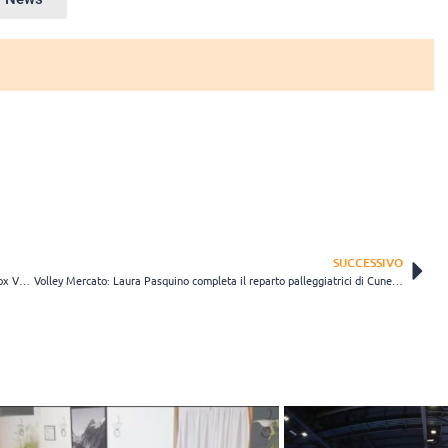
SUCCESSIVO
Volley Mercato: Alessia Bolzonetti nuova schiacciatrice della Megabox Vallefoglia
Volley Mercato: Laura Pasquino completa il reparto palleggiatrici di Cuneo Granda