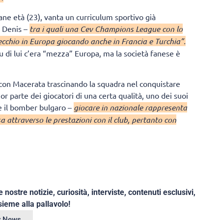
ane età (23), vanta un curriculum sportivo già
 Denis –
tra i quali una Cev Champions League con lo
cchio in Europa giocando anche in Francia e Turchia”.
u di lui c’era “mezza” Europa, ma la società fanese è
 con Macerata trascinando la squadra nel conquistare
r parte dei giocatori di una certa qualità, uno dei suoi
 il bomber bulgaro –
giocare in nazionale rappresenta
attraverso le prestazioni con il club, pertanto con
e nostre notizie, curiosità, interviste, contenuti esclusivi,
ieme alla pallavolo!
ey News