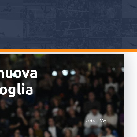
 nuova
oglia
foto LVF