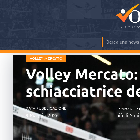
VOLLEY MERCATO
Volley Mercato:
schiacciatrice 
DATA PUBBLICAZIONE
TEMPO DI LE
9 Maggio 2026
più di 5 mi