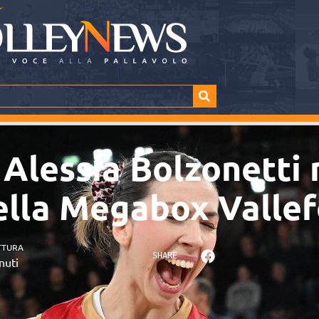
 Alessia Bolzonetti
della Megabox Vallef
TTURA
SHARE
nuti