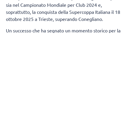
sia nel Campionato Mondiale per Club 2024 e,
soprattutto, la conquista della Supercoppa Italiana il 18
ottobre 2025 a Trieste, superando Conegliano.
Un successo che ha segnato un momento storico per la
città di Milano, regalandole un trofeo nazionale nella
pallavolo dopo 80 anni.
Termineranno, contestualmente, anche i rapporti tra
Numia Vero Volley e Andrea Mafrici (secondo allenatore)
e Kasper Duda (scoutman).
Tutta la società Vero Volley saluta con affetto e stima
Stefano Lavarini e il suo staff, ringraziandoli per la
professionalità e i valori trasmessi durante due stagioni
condivise, augurando loro il meglio per il proseguimento
della carriera.
(Fonte comunicato stampa)