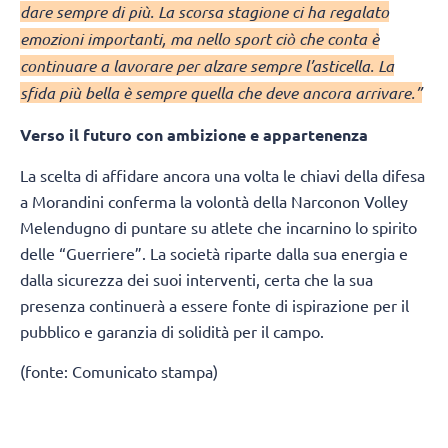
dare sempre di più. La scorsa stagione ci ha regalato
emozioni importanti, ma nello sport ciò che conta è
continuare a lavorare per alzare sempre l’asticella. La
sfida più bella è sempre quella che deve ancora arrivare.”
Verso il futuro con ambizione e appartenenza
La scelta di affidare ancora una volta le chiavi della difesa
a Morandini conferma la volontà della Narconon Volley
Melendugno di puntare su atlete che incarnino lo spirito
delle “Guerriere”. La società riparte dalla sua energia e
dalla sicurezza dei suoi interventi, certa che la sua
presenza continuerà a essere fonte di ispirazione per il
pubblico e garanzia di solidità per il campo.
(fonte: Comunicato stampa)