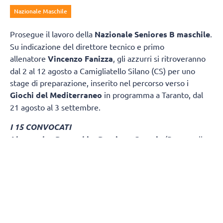
Nazionale Maschile
Prosegue il lavoro della
Nazionale Seniores B maschile
.
Su indicazione del direttore tecnico e primo
allenatore
Vincenzo Fanizza
, gli azzurri si ritroveranno
dal 2 al 12 agosto a Camigliatello Silano (CS) per uno
stage di preparazione, inserito nel percorso verso i
Giochi del Mediterraneo
in programma a Taranto, dal
21 agosto al 3 settembre.
I 15 CONVOCATI
Alessandro Benacchio
,
Damiano Catania
(Powervolley
Milano);
Davide Boschin
i (Trentino Volley);
Federico
Crosato
(Sir Safety Perugia);
Francesco D'Amico
(Verona Volley);
Alessandro Fanizza
,
Giulio Magalini
(Cisterna Volley);
Diego Frascio
(Volley Milano);
Tim
Held
,
Mattia Orioli
,
Andrea Truocchio
(Pallavolo
Padova);
Filippo Mancin
i (Atlantide Pallavolo Brescia);