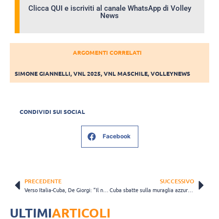
Clicca QUI e iscriviti al canale WhatsApp di Volley
News
ARGOMENTI CORRELATI
SIMONE GIANNELLI
,
VNL 2025
,
VNL MASCHILE
,
VOLLEYNEWS
CONDIVIDI SUI SOCIAL
Facebook
PRECEDENTE
SUCCESSIVO
Verso Italia-Cuba, De Giorgi: “Il nostro desiderio è giocare una finale di VNL”
Cuba sbatte sulla muraglia azzurra! Una bella Italia vince 3-1 e vola in semifinale
ULTIMI
ARTICOLI