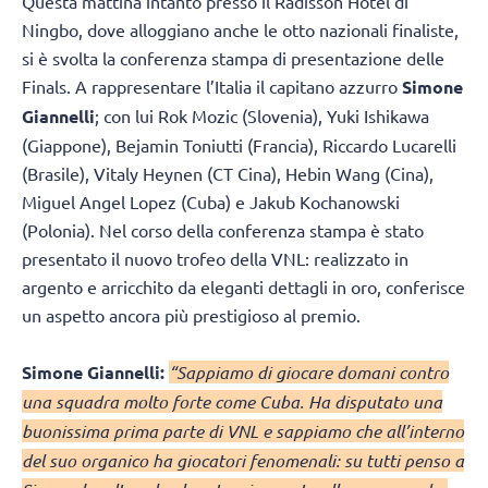
Questa mattina intanto presso il Radisson Hotel di
Ningbo, dove alloggiano anche le otto nazionali finaliste,
si è svolta la conferenza stampa di presentazione delle
Finals. A rappresentare l’Italia il capitano azzurro
Simone
Giannelli
; con lui Rok Mozic (Slovenia), Yuki Ishikawa
(Giappone), Bejamin Toniutti (Francia), Riccardo Lucarelli
(Brasile), Vitaly Heynen (CT Cina), Hebin Wang (Cina),
Miguel Angel Lopez (Cuba) e Jakub Kochanowski
(Polonia). Nel corso della conferenza stampa è stato
presentato il nuovo trofeo della VNL: realizzato in
argento e arricchito da eleganti dettagli in oro, conferisce
un aspetto ancora più prestigioso al premio.
Simone Giannelli:
“Sappiamo di giocare domani contro
una squadra molto forte come Cuba. Ha disputato una
buonissima prima parte di VNL e sappiamo che all’interno
del suo organico ha giocatori fenomenali: su tutti penso a