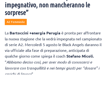
impegnativo, non mancheranno le
sorprese”
A2 Femminile
La
Bartoccini +energia Perugia
è pronta per affrontare
la nuova stagione che la vedrà impegnata nel campionato
di serie A2. Mercoledì 5 agosto le Black Angels daranno il
via ufficiale alla fase di preparazione, anticipata di
qualche giorno come spiega il coach
Stefano Micoli.
“
Abbiamo deciso così, per aver modo di conoscerci e
lavorare con tranquillità e nei tempi giusti per “dosare” i
carichi di lavoro
”.
“
Sicuramente è una partenza “col botto
” – continua Micoli
-
in casa di una squadra di alto livello. Ma la vera criticità
è nel girone di ritorno dove giocheremo due partite
consecutive in Puglia, Fasano e Melendugno, a distanza di