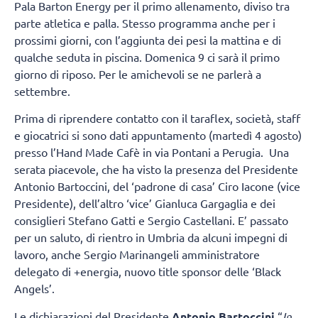
Pala Barton Energy per il primo allenamento, diviso tra
parte atletica e palla. Stesso programma anche per i
prossimi giorni, con l’aggiunta dei pesi la mattina e di
qualche seduta in piscina. Domenica 9 ci sarà il primo
giorno di riposo. Per le amichevoli se ne parlerà a
settembre.
Prima di riprendere contatto con il taraflex, società, staff
e giocatrici si sono dati appuntamento (martedì 4 agosto)
presso l’Hand Made Cafè in via Pontani a Perugia. Una
serata piacevole, che ha visto la presenza del Presidente
Antonio Bartoccini, del ‘padrone di casa’ Ciro Iacone (vice
Presidente), dell’altro ‘vice’ Gianluca Gargaglia e dei
consiglieri Stefano Gatti e Sergio Castellani. E’ passato
per un saluto, di rientro in Umbria da alcuni impegni di
lavoro, anche Sergio Marinangeli amministratore
delegato di +energia, nuovo title sponsor delle ‘Black
Angels’.
Le dichiarazioni del Presidente
Antonio Bartoccini
“
In