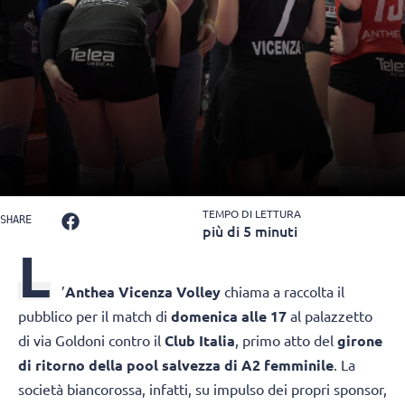
TEMPO DI LETTURA
SHARE
più di 5 minuti
L
’
Anthea Vicenza Volley
chiama a raccolta il
pubblico per il match di
domenica alle 17
al palazzetto
di via Goldoni contro il
Club Italia
, primo atto del
girone
di ritorno della pool salvezza di A2 femminile
. La
società biancorossa, infatti, su impulso dei propri sponsor,