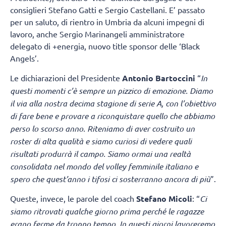
consiglieri Stefano Gatti e Sergio Castellani. E’ passato
per un saluto, di rientro in Umbria da alcuni impegni di
lavoro, anche Sergio Marinangeli amministratore
delegato di +energia, nuovo title sponsor delle ‘Black
Angels’.
Le dichiarazioni del Presidente
Antonio Bartoccini
“
In
questi momenti c’è sempre un pizzico di emozione. Diamo
il via alla nostra decima stagione di serie A, con l’obiettivo
di fare bene e provare a riconquistare quello che abbiamo
perso lo scorso anno. Riteniamo di aver costruito un
roster di alta qualità e siamo curiosi di vedere quali
risultati produrrà il campo. Siamo ormai una realtà
consolidata nel mondo del volley femminile italiano e
spero che quest’anno i tifosi ci sosterranno ancora di più
”.
Queste, invece, le parole del coach
Stefano Micoli
: “
Ci
siamo ritrovati qualche giorno prima perché le ragazze
erano ferme da troppo tempo. In questi giorni lavoreremo