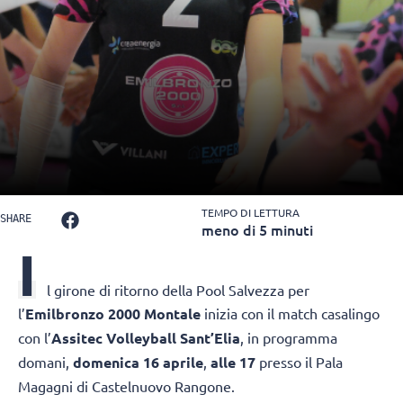
TEMPO DI LETTURA
SHARE
meno di 5 minuti
I
l girone di ritorno della Pool Salvezza per
l’
Emilbronzo 2000 Montale
inizia con il match casalingo
con l’
Assitec Volleyball Sant’Elia
, in programma
domani,
domenica 16 aprile
,
alle 17
presso il Pala
Magagni di Castelnuovo Rangone.