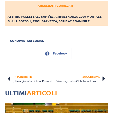
ARGOMENTI CORRELATI
ASSITEC VOLLEYBALL SANT’ELIA
,
EMILBRONZO 2000 MONTALE
,
GIULIA BOZZOLI
,
POOL SALVEZZA
,
SERIE A2 FEMMINILE
CONDIVIDI SUI SOCIAL
Facebook
PRECEDENTE
SUCCESSIVO
Ultima giornata di Pool Promozione, al via il girone di ritorno della Pool Salvezza
Vicenza, contro Club Italia il crocevia fondamentale verso la salvezza
ULTIMI
ARTICOLI