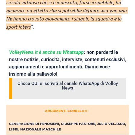
circolo virtuoso che si è innescato, forse irripetibile, ha
generato un effetto che si potrebbe definire win-win-win.
Ne hanno trovato giovamento i singoli, la squadra e lo
sport intero
“.
VolleyNews.it è anche su Whatsapp
: non perderti le
nostre notizie, curiosità, interviste, contenuti esclusivi,
aggiornamenti e approfondimenti. Diamo voce
insieme alla pallavolo!
Clicca QUI e iscriviti al canale WhatsApp di Volley
News
ARGOMENTI CORRELATI
GENERAZIONE DI FENOMENI
,
GIUSEPPE PASTORE
,
JULIO VELASCO
,
LIBRI
,
NAZIONALE MASCHILE