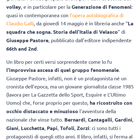
volley
, e in particolare per la
Generazione di Fenomeni
:
quasi in contemporanea con
l’opera autobiografica di
Claudio Galli
, da giovedì 14 maggio è in libreria anche “
La
squadra che sogna. Storia dell’Italia di Velasco
” di
Giuseppe Pastore
, pubblicato dall’editore indipendente
66th and 2nd
.
Un libro per certi versi sorprendente come lo fu
l’improvvisa ascesa di quel gruppo fenomenale
.
Giuseppe Pastore, infatti, non è un protagonista né un
cronista dell’epoca, ma un giovane giornalista classe 1985
(lavora per La Gazzetta dello Sport, Esquire e L’Ultimo
Uomo) che, forse proprio per questo,
ha ricostruito con
occhio distaccato e minuzioso
l’avventura della
nazionale che vinse tutto.
Bernardi
,
Cantagalli
,
Gardini
,
Giani
,
Lucchetta
,
Papi
,
Tofoli
,
Zorzi
: ci sono tutti i
protagonisti di quegli otto anni. Il libro, infatti, si ferma al