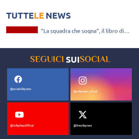
In libreria il volume di Giuseppe Pastore "La squadra che sogna",
racconto delle imprese dell'Italia della Generazione di Fenomeni
TUTTE
LE
NEWS
OLTRE IL VOLLEY
“La squadra che sogna”, il libro di
Giuseppe Pastore sull’Italia di
Velasco
SUI
SEGUICI
SOCIAL
@socialvolleynews
@volleynews_official
@VolleyNewsOfficial
@thevolleynews