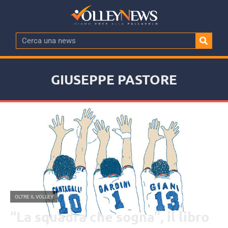
GIUSEPPE PASTORE
OLTRE IL VOLLEY
“La squadra che sogna”, il libro