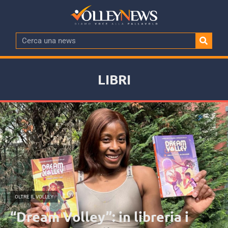
LIBRI
OLTRE IL VOLLEY
“Dream Volley”: in libreria i