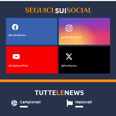
SUI
SEGUICI
SOCIAL
@socialvolleynews
@volleynews_official
@VolleyNewsOfficial
@thevolleynews
TUTTE
LE
NEWS
Campionati
Nazionali