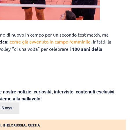
ranno di nuovo in campo per un secondo test match, ma
tica
:
come già avvenuto in campo femminile
, infatti, la
olley “di una volta” per celebrare i
100 anni della
e nostre notizie, curiosità, interviste, contenuti esclusivi,
ieme alla pallavolo!
ey News
I
,
BIELORUSSIA
,
RUSSIA