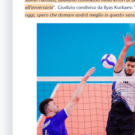
all’avversario
“. Giudizio condiviso da Ilyas Kurkaev: 
oggi, spero che domani andrà meglio in questo sens