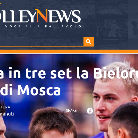
 in tre set la Bielor
 di Mosca
TTURA
SHARE
minuti