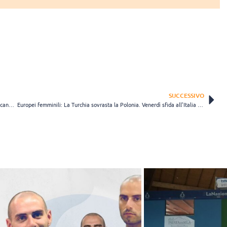
SUCCESSIVO
Campionati NORCECA: esordio morbido per USA, Repubblica Dominicana e Canada
Europei femminili: La Turchia sovrasta la Polonia. Venerdì sfida all’Italia in semifinale