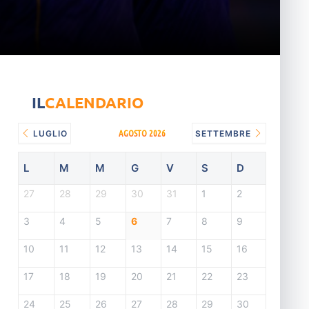
IL
CALENDARIO
AGOSTO 2026
LUGLIO
SETTEMBRE
L
M
M
G
V
S
D
27
28
29
30
31
1
2
3
4
5
6
7
8
9
10
11
12
13
14
15
16
17
18
19
20
21
22
23
24
25
26
27
28
29
30