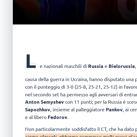
L
e nazionali maschili di
Russia
e
Bielorussia
,
causa della guerra in Ucraina, hanno disputato una p
con il punteggio di 3-0 (25-8, 25-21, 25-12) in favor
nel secondo set ha permesso agli avversari di entrare
Anton Semyshev
con 11 punti; per la Russia è sce
Sapozhkov
, insieme al palleggiatore
Pankov
, ai ce
e al libero
Fedorov
.
Non particolarmente soddisfatto il CT, che ha dato p
siamo rilassati, abbiamo commesso molti errori al s