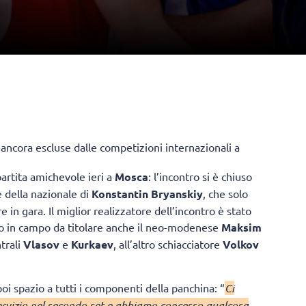
 ancora escluse dalle competizioni internazionali a
artita amichevole ieri a
Mosca
: l’incontro si è chiuso
e della nazionale di
Konstantin Bryanskiy
, che solo
 in gara. Il miglior realizzatore dell’incontro è stato
so in campo da titolare anche il neo-modenese
Maksim
ntrali
Vlasov
e
Kurkaev
, all’altro schiacciatore
Volkov
oi spazio a tutti i componenti della panchina: “
Ci
ervizio nel secondo set e abbiamo concesso qualcosa