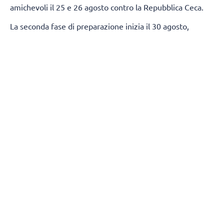
amichevoli il 25 e 26 agosto contro la Repubblica Ceca.
La seconda fase di preparazione inizia il 30 agosto,
quando la squadra si trasferirà a Sofia. Gli allenamenti si
svolgeranno all'Arena 8888 Sofia, dove disputeranno
altre due amichevoli contro la Serbia l'1 e il 2 settembre.
Per l'inizio della preparazione, Gianlorenzo Blengini ha
individuato la seguente rosa:
Alzatori:
Simeon Nikolov, Stoil Palev
Centrali:
Alex Grozdanov, Boris Nachev, Iliya Petkov,
Preslav Petkov
Schiacciatori:
Alexander Nikolov, Asparuh Asparuhov,
Georgi Tatarov, Denisslav Bardarov, Martin Atanasov, Rusi
Zhelev, Jasmine Velichkov
Opposto:
Venislav Antov
Libero:
Damian Kolev
(Fonte comunicato stampa)