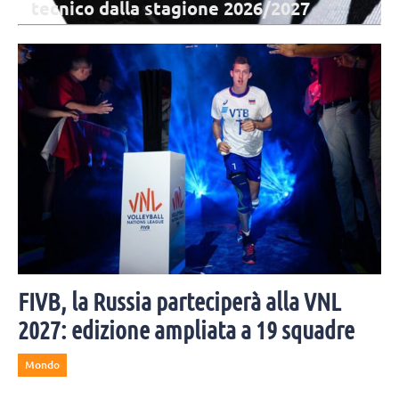
tecnico dalla stagione 2026/2027
Il presidente di Verona Fanini: "Legarsi ad un brand così iconico è
motivo di grande orgoglio, vogliamo continuare a promuovere i
valori dello sport".
FIVB, la Russia parteciperà alla VNL
2027: edizione ampliata a 19 squadre
Mondo