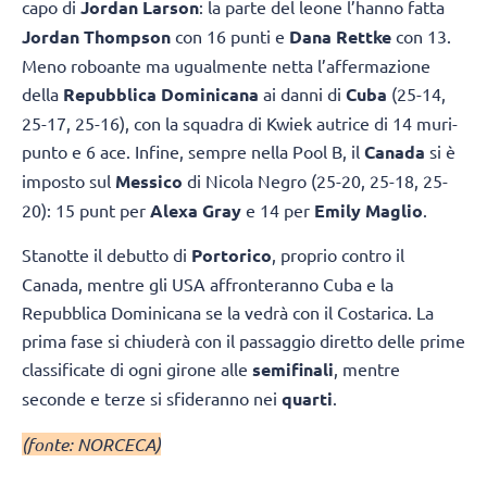
capo di
Jordan Larson
: la parte del leone l’hanno fatta
Jordan Thompson
con 16 punti e
Dana Rettke
con 13.
Meno roboante ma ugualmente netta l’affermazione
della
Repubblica Dominicana
ai danni di
Cuba
(25-14,
25-17, 25-16), con la squadra di Kwiek autrice di 14 muri-
punto e 6 ace. Infine, sempre nella Pool B, il
Canada
si è
imposto sul
Messico
di Nicola Negro (25-20, 25-18, 25-
20): 15 punt per
Alexa Gray
e 14 per
Emily Maglio
.
Stanotte il debutto di
Portorico
, proprio contro il
Canada, mentre gli USA affronteranno Cuba e la
Repubblica Dominicana se la vedrà con il Costarica. La
prima fase si chiuderà con il passaggio diretto delle prime
classificate di ogni girone alle
semifinali
, mentre
seconde e terze si sfideranno nei
quarti
.
(fonte: NORCECA)