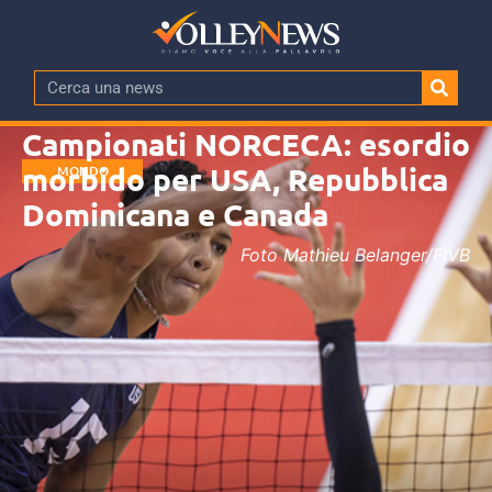
Campionati NORCECA: esordio
morbido per USA, Repubblica
MONDO
Dominicana e Canada
Foto Mathieu Belanger/FIVB