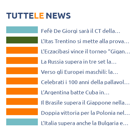
Nuovo test match casalingo per l'Itas Trentino contro Innsbruck. Soli:
"Abbiamo necessità di acquisire il ritmo gara"
TUTTE
LE
NEWS
NAZIONALE MASCHILE
Fefè De Giorgi sarà il CT della
SUPERLEGA MASCHILE
nazionale fino al 2026
L’Itas Trentino si mette alla prova
MONDO
contro gli austriaci dell’Hypo Tirol
L’Eczacibasi vince il torneo “Giganti
MONDO
della Pallavolo” in Polonia
La Russia supera in tre set la
MONDO
Bielorussia nell’amichevole di
Verso gli Europei maschili: la
Mosca
MONDO
Bulgaria sconfigge il Belgio in
Celebrati i 100 anni della pallavolo
amichevole
MONDO
in Russia con un’amichevole dal
L’Argentina batte Cuba in
sapore “retrò”
MONDO
amichevole e si prepara a sfidare gli
Il Brasile supera il Giappone nella
azzurri
MONDO
seconda amichevole a Nagoya
Doppia vittoria per la Polonia nelle
NAZIONALE MASCHILE
amichevoli con la Francia
L’Italia supera anche la Bulgaria e
vince il DHL Test Match Tournament