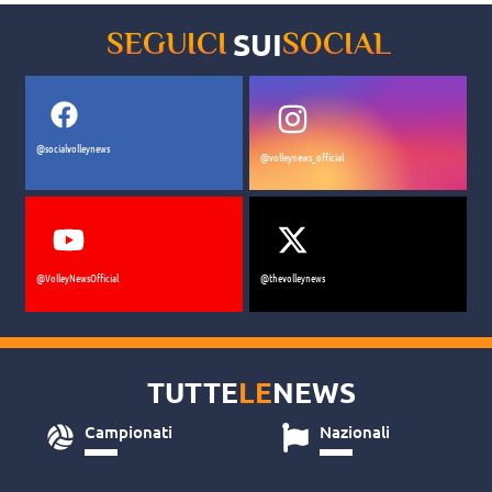
SUI
SEGUICI
SOCIAL
@socialvolleynews
@volleynews_official
@VolleyNewsOfficial
@thevolleynews
TUTTE
LE
NEWS
Campionati
Nazionali