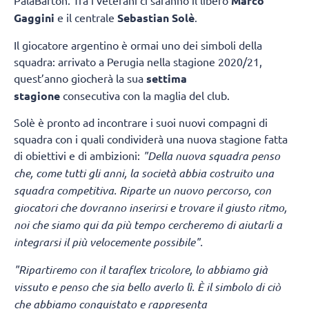
PalaBarton. Tra i veterani ci saranno il libero
Marco
Gaggini
e il centrale
Sebastian Solè
.
Il giocatore argentino è ormai uno dei simboli della
squadra: arrivato a Perugia nella stagione 2020/21,
quest’anno giocherà la sua
settima
stagione
consecutiva con la maglia del club.
Solè è pronto ad incontrare i suoi nuovi compagni di
squadra con i quali condividerà una nuova stagione fatta
di obiettivi e di ambizioni:
"Della nuova squadra penso
che, come tutti gli anni, la società abbia costruito una
squadra competitiva. Riparte un nuovo percorso, con
giocatori che dovranno inserirsi e trovare il giusto ritmo,
noi che siamo qui da più tempo cercheremo di aiutarli a
integrarsi il più velocemente possibile".
"Ripartiremo con il taraflex tricolore, lo abbiamo già
vissuto e penso che sia bello averlo lì.
È il simbolo di ciò
che abbiamo conquistato e rappresenta