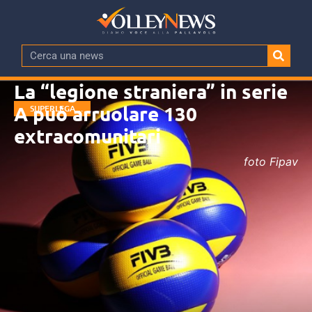
La “legione straniera” in serie
A può arruolare 130
SUPERLEGA
MASCHILE
extracomunitari
foto Fipav