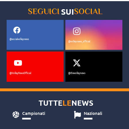
SUI
SEGUICI
SOCIAL
@socialvolleynews
@volleynews_official
@VolleyNewsOfficial
@thevolleynews
TUTTE
LE
NEWS
Campionati
Nazionali