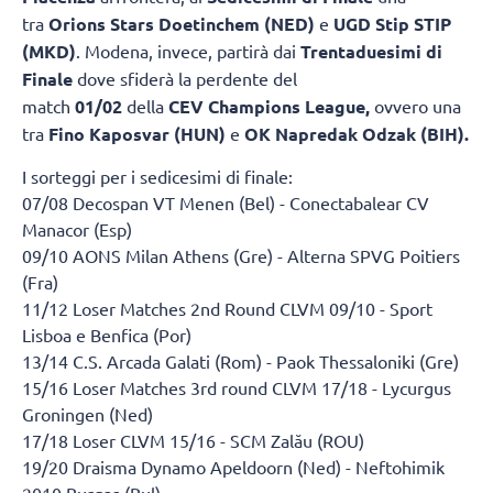
tra
Orions Stars Doetinchem (NED)
e
UGD Stip STIP
(MKD)
. Modena, invece, partirà dai
Trentaduesimi di
Finale
dove sfiderà la perdente del
match
01/02
della
CEV Champions League,
ovvero una
tra
Fino Kaposvar (HUN)
e
OK Napredak Odzak (BIH).
I sorteggi per i sedicesimi di finale:
07/08 Decospan VT Menen (Bel) - Conectabalear CV
Manacor (Esp)
09/10 AONS Milan Athens (Gre) - Alterna SPVG Poitiers
(Fra)
11/12 Loser Matches 2nd Round CLVM 09/10 - Sport
Lisboa e Benfica (Por)
13/14 C.S. Arcada Galati (Rom) - Paok Thessaloniki (Gre)
15/16 Loser Matches 3rd round CLVM 17/18 - Lycurgus
Groningen (Ned)
17/18 Loser CLVM 15/16 - SCM Zalău (ROU)
19/20 Draisma Dynamo Apeldoorn (Ned) - Neftohimik
2010 Burgas (Bul)