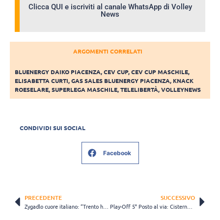
Clicca QUI e iscriviti al canale WhatsApp di Volley
News
ARGOMENTI CORRELATI
BLUENERGY DAIKO PIACENZA
,
CEV CUP
,
CEV CUP MASCHILE
,
ELISABETTA CURTI
,
GAS SALES BLUENERGY PIACENZA
,
KNACK
ROESELARE
,
SUPERLEGA MASCHILE
,
TELELIBERTÀ
,
VOLLEYNEWS
CONDIVIDI SUI SOCIAL
Facebook
PRECEDENTE
SUCCESSIVO
Zygadlo cuore italiano: “Trento ha il potenziale e vincerà. Ho imparato tanto dai coach”
Play-Off 5° Posto al via: Cisterna-Padova apre la fase preliminare