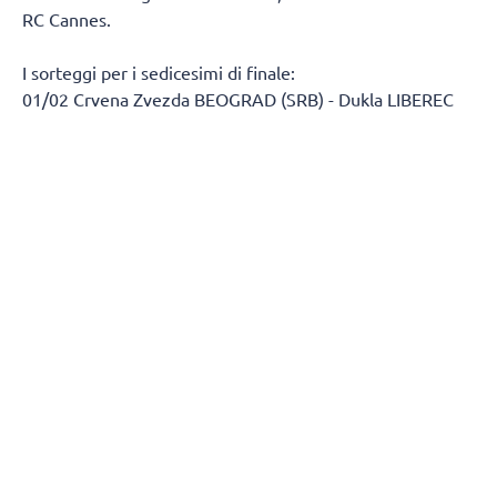
RC Cannes.
I sorteggi per i sedicesimi di finale:
01/02 Crvena Zvezda BEOGRAD (SRB) - Dukla LIBEREC
(CZE)
03/04 KNRC KAPOSVAR (HUN) - Allianz MTV
STUTTGART (GER)
05/06 Perdente gara 11/12 terzo turno di qualificazione
Champions - ZOK Ribola KASTELA (CRO)
07/08 Perdente gara 03/04 secondo turno di
qualificazione Champions - Vandoeuvre NANCY VB
(FRA)
09/10 SSC Palmberg SCHWERIN (GER) - CD Heidelberg
LAS PALMAS (ESP)
11/12 Puijo Volley KUOPIO (FIN) - BKS ZGO BIELSKO-
BIAŁA (POL)
13/14 Perdente gara 05/06 secondo turno di
qualificazione Champions - Dinamo BUCURESTI (ROU)