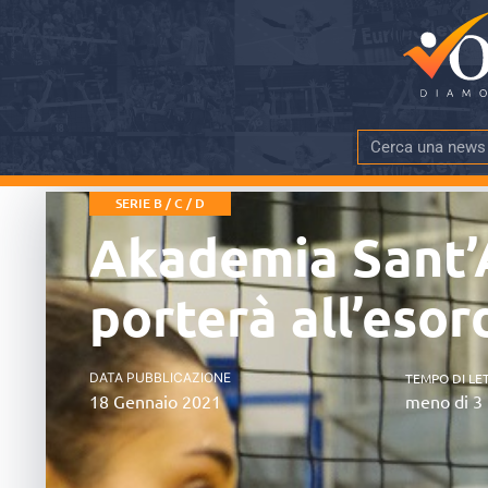
SERIE B / C / D
Akademia Sant’A
porterà all’eso
DATA PUBBLICAZIONE
TEMPO DI LE
18 Gennaio 2021
meno di 3 