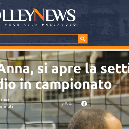
nna, si apre la set
rdio in campionato
TTURA
SHARE
minuti