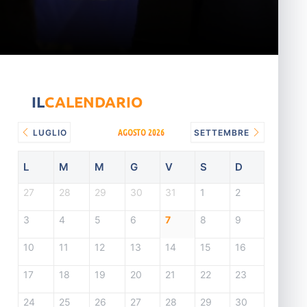
IL
CALENDARIO
AGOSTO 2026
LUGLIO
SETTEMBRE
L
M
M
G
V
S
D
27
28
29
30
31
1
2
3
4
5
6
7
8
9
10
11
12
13
14
15
16
17
18
19
20
21
22
23
24
25
26
27
28
29
30