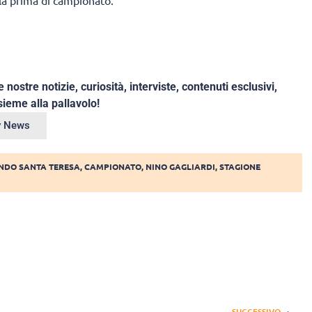
la prima di campionato.
e nostre notizie, curiosità, interviste, contenuti esclusivi,
ieme alla pallavolo!
ey News
DO SANTA TERESA
,
CAMPIONATO
,
NINO GAGLIARDI
,
STAGIONE
SUCCESSIVO