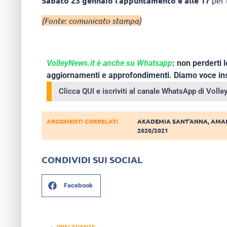
Sabato 23 gennaio l’appuntamento è alle 17
per 
(Fonte: comunicato stampa)
VolleyNews.it è anche su Whatsapp
: non perderti l
aggiornamenti e approfondimenti. Diamo voce ins
Clicca QUI e iscriviti al canale WhatsApp di Voll
ARGOMENTI CORRELATI
AKADEMIA SANT’ANNA
,
AMAN
2020/2021
CONDIVIDI SUI SOCIAL
Facebook
PRECEDENTE