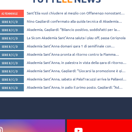
Sant’Elia vuol chiudere al meglio con Offanengo nonostante
A2 FEMMINILE
la retrocessione: “Lo dobbiamo ai tifosi”
Nino Gagliardi confermato alla guida tecnica di Akademia
SERIE B / C / D
Sant’Anna
Akademia, Gagliardi: “Bilancio positivo, soddisfatti per la
SERIE B / C / D
crescita di squadra”
La Sicom Akademia Sant’Anna saluta i play off, passa Cerignola
SERIE B / C / D
Akademia Sant’Anna domani gara 1 di semifinale con
SERIE B / C / D
Cerignola. Gagliardi: “Giocheremo per Messina”
Akademia Sant’Anna pronta al ritorno contro la Fiamma
SERIE B / C / D
Torrese
Akademia Sant’Anna, in palestra in vista della gara di ritorno
SERIE B / C / D
contro la Fiamma Torrese
Akademia Sant’Anna, Gagliardi: “Giocarsi la promozione è già
SERIE B / C / D
un bellissimo risultato”
Akademia Sant’Anna, sabato al PalaTracuzzi arriva la Pallavolo
SERIE B / C / D
Sicilia
Akademia Sant’Anna, in palio il primo posto. Gagliardi: “Ad
SERIE B / C / D
Aragona senza paura di sbagliare”