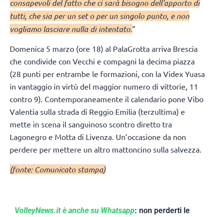
consapevoli del fatto che ci sarà bisogno dell’apporto di
tutti, che sia per un set o per un singolo punto, e non
vogliamo lasciare nulla di intentato.
”
Domenica 5 marzo (ore 18) al PalaGrotta arriva Brescia
che condivide con Vecchi e compagni la decima piazza
(28 punti per entrambe le formazioni, con la Videx Yuasa
in vantaggio in virtù del maggior numero di vittorie, 11
contro 9). Contemporaneamente il calendario pone Vibo
Valentia sulla strada di Reggio Emilia (terzultima) e
mette in scena il sanguinoso scontro diretto tra
Lagonegro e Motta di Livenza. Un’occasione da non
perdere per mettere un altro mattoncino sulla salvezza.
(fonte: Comunicato stampa)
VolleyNews.it è anche su Whatsapp
: non perderti le