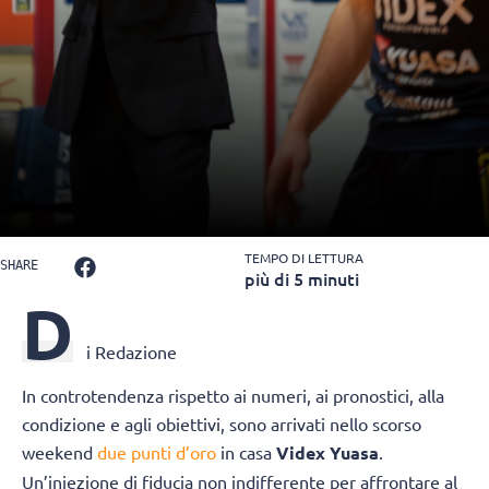
TEMPO DI LETTURA
SHARE
più di 5 minuti
D
i Redazione
In controtendenza rispetto ai numeri, ai pronostici, alla
condizione e agli obiettivi, sono arrivati nello scorso
weekend
due punti d’oro
in casa
Videx Yuasa
.
Un’iniezione di fiducia non indifferente per affrontare al