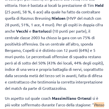
vittoria. Non è bastata ai locali la prestazione di Tim
Held
(25 punti, 58 %, 6 ace) alla quale ha fatto da contraltare
quella di Rasmus Breuning
Nielsen
(MVP del match con
28 punti, 51%, 1 ace, 4 muri). Per gli ospiti in doppia cifra
anche
Vecchi
e
Bartolucci
(10 punti per parte), il
centrale classe 2003 ha chiuso la gara con un 75% di
positività offensiva. Da un centrale all’altro, sponda
Bergamo, Copelli si è distinto con 12 punti (64%) e 5
muri-punto. Le percentuali offensive di squadra restano
però al di sotto del 50% (43% dei locali, 44% degli ospiti),
indice di una vera e propria battaglia di nervi, soprattutto
dalla seconda metà del terzo set in avanti, fatta di difesa
e contrattacco che testimonia la corretta interpretazione
del match da parte di Grottazzolina.
Un aspetto sul quale coach
Massimiliano Ortenzi
si è
più volte soffermato durante l’arco della stagione: “
Penso