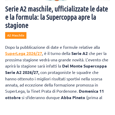
Serie A2 maschile, ufficializzate le date
e la formula: la Supercoppa apre la
stagione
A2 Maschile
Dopo la pubblicazione di date e formule relative alla
SuperLega 2026/27
, è il turno della
Serie A2
che per la
prossima stagione vedrà una grande novità. L’evento che
aprirà la stagione sarà infatti la
Del Monte Supercoppa
Serie A2 2026/27,
con protagoniste le squadre che
hanno ottenuto i migliori risultati sportivi nella scorsa
annata, ad eccezione della formazione promossa in
SuperLega, la Tinet Prata di Pordenone.
Domenica 11
ottobre
si sfideranno dunque
Abba Pineto
(prima al
termine della scorsa Regular Season e vincitrice della
Del
Monte Coppa Italia A2
) e
Consoli Sferc