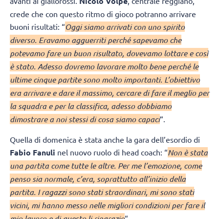
avanti ai giallorossi.
Nicolò Volpe
, centrale reggiano,
crede che con questo ritmo di gioco potranno arrivare
buoni risultati: “
Oggi siamo arrivati con uno spirito
diverso. Eravamo agguerriti perché sapevamo che
potevamo fare un buon risultato, dovevamo lottare e così
è stato. Adesso dovremo lavorare molto bene perché le
ultime cinque partite sono molto importanti. L’obiettivo
era arrivare e dare il massimo, cercare di fare il meglio per
la squadra e per la classifica, adesso dobbiamo
dimostrare a noi stessi di cosa siamo capaci
“.
Quella di domenica è stata anche la gara dell’esordio di
Fabio Fanuli
nel nuovo ruolo di head coach: “
Non è stata
una partita come tutte le altre. Per me l’emozione, come
penso sia normale, c’era, soprattutto all’inizio della
partita. I ragazzi sono stati straordinari, mi sono stati
vicini, mi hanno messo nelle migliori condizioni per fare il
mio lavoro e di questo li ringrazio
“.