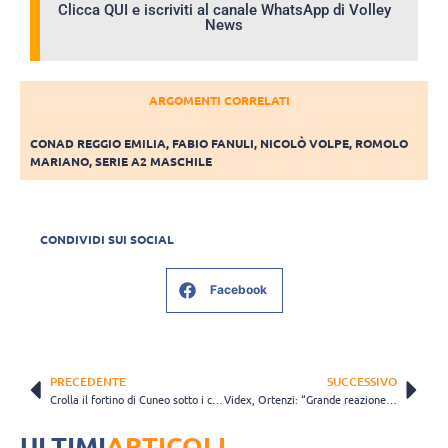
Clicca QUI e iscriviti al canale WhatsApp di Volley
News
ARGOMENTI CORRELATI
CONAD REGGIO EMILIA
,
FABIO FANULI
,
NICOLÒ VOLPE
,
ROMOLO
MARIANO
,
SERIE A2 MASCHILE
CONDIVIDI SUI SOCIAL
Facebook
PRECEDENTE
SUCCESSIVO
Crolla il fortino di Cuneo sotto i colpi della Kemas Lamipel
Videx, Ortenzi: “Grande reazione a Bergamo, ora ci aspettano cinque finali”
ULTIMI
ARTICOLI