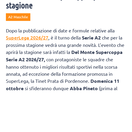
stagione
A2 Maschile
Dopo la pubblicazione di date e formule relative alla
SuperLega 2026/27
, è il turno della
Serie A2
che per la
prossima stagione vedrà una grande novità. L’evento che
aprirà la stagione sarà infatti la
Del Monte Supercoppa
Serie A2 2026/27,
con protagoniste le squadre che
hanno ottenuto i migliori risultati sportivi nella scorsa
annata, ad eccezione della formazione promossa in
SuperLega, la Tinet Prata di Pordenone.
Domenica 11
ottobre
si sfideranno dunque
Abba Pineto
(prima al
termine della scorsa Regular Season e vincitrice della
Del
Monte Coppa Italia A2
) e
Consoli Sferc
Brescia,
seconda in stagione regolare nello scorso
campionato.
Confermata una delle novità della scorsa annata, ovvero