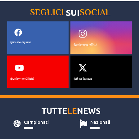
SUI
SEGUICI
SOCIAL
@socialvolleynews
@volleynews_official
@VolleyNewsOfficial
@thevolleynews
TUTTE
LE
NEWS
Campionati
Nazionali