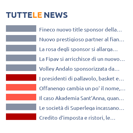
Carpisa prosegue il proprio percorso nel mondo dello sport,
scegliendo di associare il proprio nome alle nazionali maggiori di
TUTTE
pallavolo
LE
NEWS
SPORT MANAGEMENT
Fineco nuovo title sponsor della
SPORT MANAGEMENT
prossima Supercoppa femminile, e
Nuovo prestigioso partner al fianco
non solo
SPORT MANAGEMENT
di Fipav: c’è Carpisa
La rosa degli sponsor si allarga
SPORT MANAGEMENT
nuovamente. Dopo Fonzies, per la
La Fipav si arricchisce di un nuovo
Fipav ecco BigMat
SPORT MANAGEMENT
prestigioso sponsor. Fonzies al
Volley Andalo sponsorizzata da
fianco della Federazione
OLTRE IL VOLLEY
Escort Advisor. Una scelta che farà
I presidenti di pallavolo, basket e
discutere?
A2 FEMMINILE
Lega Pro: “Governo intervenga su
Offanengo cambia un po’ il nome,
bonus sponsorizzazioni”
A2 FEMMINILE
ora c’è anche “Eco DB”
Il caso Akademia Sant’Anna, quando
SPORT MANAGEMENT
diventa sponsor il presidente delle
Le società di Superlega incassano
avversarie
OLTRE IL VOLLEY
18 milioni all’anno dagli sponsor
Credito d’imposta e ristori, le
novità per le società sportive