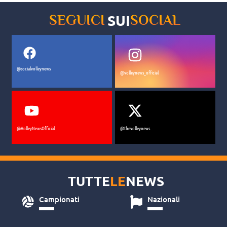
SUI
SEGUICI
SOCIAL
@socialvolleynews
@volleynews_official
@VolleyNewsOfficial
@thevolleynews
TUTTE
LE
NEWS
Campionati
Nazionali