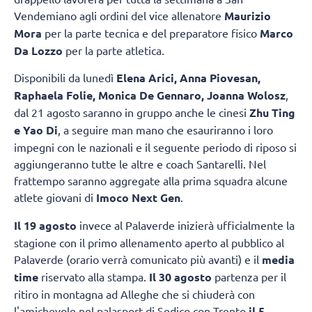
Vendemiano agli ordini del vice allenatore
Maurizio
Mora
per la parte tecnica e del preparatore fisico
Marco
Da Lozzo
per la parte atletica.
Disponibili da lunedì
Elena Arici, Anna Piovesan,
Raphaela Folie, Monica De Gennaro, Joanna Wolosz
,
dal 21 agosto saranno in gruppo anche le cinesi
Zhu Ting
e Yao Di
, a seguire man mano che esauriranno i loro
impegni con le nazionali e il seguente periodo di riposo si
aggiungeranno tutte le altre e coach Santarelli. Nel
frattempo saranno aggregate alla prima squadra alcune
atlete giovani di
Imoco Next Gen
.
Il 19 agosto
invece al Palaverde inizierà ufficialmente la
stagione con il primo allenamento aperto al pubblico al
Palaverde (orario verrà comunicato più avanti) e il
media
time
riservato alla stampa.
Il 30 agosto
partenza per il
ritiro in montagna ad Alleghe che si chiuderà con
l'amichevole nel palasport di Sedico con Trento
il 5