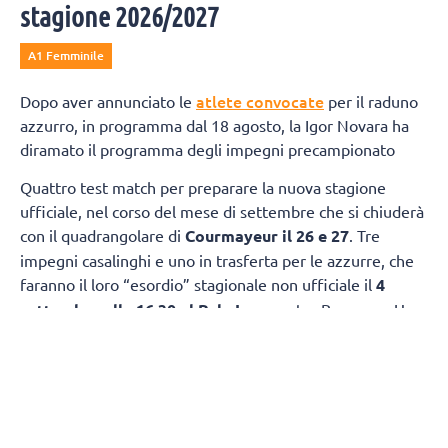
stagione 2026/2027
A1 Femminile
atlete convocate
Dopo aver annunciato le
per il raduno
azzurro, in programma dal 18 agosto, la Igor Novara ha
diramato il programma degli impegni precampionato
Quattro test match per preparare la nuova stagione
ufficiale, nel corso del mese di settembre che si chiuderà
con il quadrangolare di
Courmayeur il 26 e 27
. Tre
impegni casalinghi e uno in trasferta per le azzurre, che
faranno il loro “esordio” stagionale non ufficiale il
4
settembre alle 16.30 al Pala Igor
contro Bergamo. Una
settimana più tardi, l’
11 settembre
, appuntamento
ancora al Pala Igor, alle 14.00, per un’altra sfida “classica”,
con Busto Arsizio. Il 15 settembre alle 16, sempre al Pala
Igor, le azzurre riceveranno Cuneo mentre il 19 si
chiuderà la prima fase del precampionato con