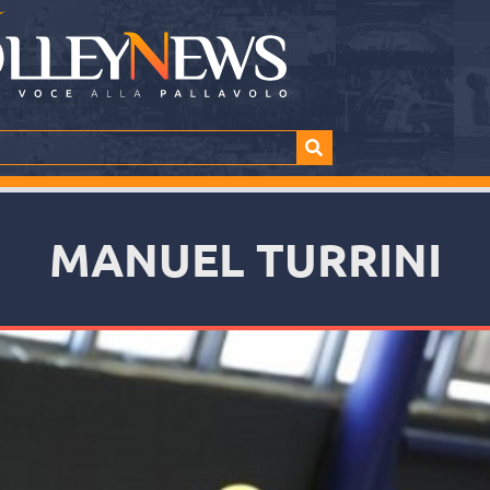
MANUEL TURRINI