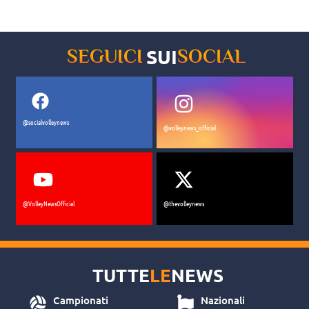
della Volalto 2.0 Caserta: è Milica
Kubura
SUI
SEGUICI
SOCIAL
@socialvolleynews
@volleynews_official
@VolleyNewsOfficial
@thevolleynews
TUTTE
LE
NEWS
Campionati
Nazionali