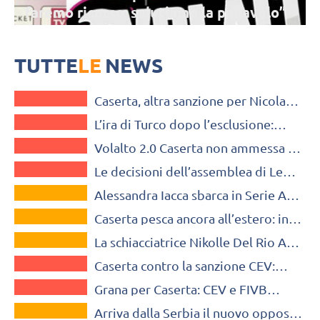
faremo ricorso, salutiamo la pallavolo”
Dopo la mancata ammissione di Caserta alla Serie A1, Nicola Turco
annuncia: "Non faremo ricorso, salutiamo il mondo della pallavolo"
TUTTE
LE
NEWS
A1 FEMMINILE
Caserta, altra sanzione per Nicola
A1 FEMMINILE
Turco: ammonizione e multa
L’ira di Turco dopo l’esclusione:
A1 FEMMINILE
“Non faremo ricorso, salutiamo la
Volalto 2.0 Caserta non ammessa al
pallavolo”
A1 FEMMINILE
campionato di Serie A1
Le decisioni dell’assemblea di Lega:
VOLLEY MERCATO
nuova moratoria per il palazzetto di
Alessandra Iacca sbarca in Serie A1
Caserta
VOLLEY MERCATO
alla Volalto 2.0 Caserta
Caserta pesca ancora all’estero: in
VOLLEY MERCATO
arrivo Tatjana Bokan?
La schiacciatrice Nikolle Del Rio Aid
A1 FEMMINILE
Correa approda a Caserta
Caserta contro la sanzione CEV:
A1 FEMMINILE
“Chiederemo la cancellazione”
Grana per Caserta: CEV e FIVB
VOLLEY MERCATO
vietano i trasferimenti in Europa
Arriva dalla Serbia il nuovo opposto