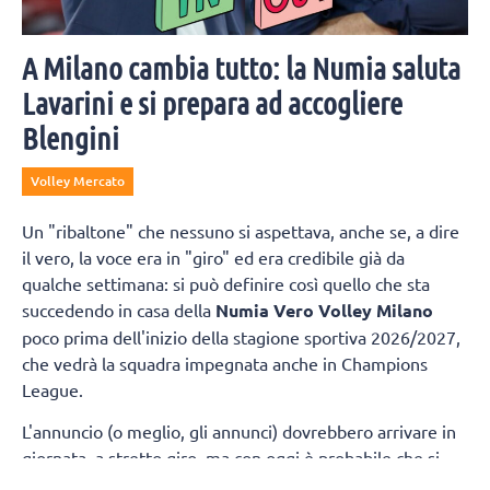
A Milano cambia tutto: la Numia saluta
Lavarini e si prepara ad accogliere
Blengini
Volley Mercato
Un "ribaltone" che nessuno si aspettava, anche se, a dire
il vero, la voce era in "giro" ed era credibile già da
qualche settimana: si può definire così quello che sta
succedendo in casa della
Numia Vero Volley Milano
poco prima dell'inizio della stagione sportiva 2026/2027,
che vedrà la squadra impegnata anche in Champions
League.
L'annuncio (o meglio, gli annunci) dovrebbero arrivare in
giornata, a stretto giro, ma con oggi è probabile che si
chiuderà il rapporto tra
Stefano Lavarini
e il Consorzio