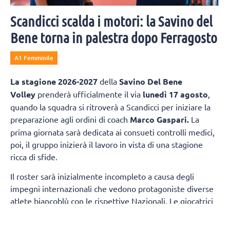
Scandicci scalda i motori: la Savino del
Bene torna in palestra dopo Ferragosto
A1 Femminile
La
stagione 2026-2027
della
Savino Del Bene
Volley
prenderà ufficialmente il via
lunedì 17 agosto
,
quando la squadra si ritroverà a Scandicci per iniziare la
preparazione agli ordini di coach
Marco Gaspari.
La
prima giornata sarà dedicata ai consueti controlli medici,
poi, il gruppo inizierà il lavoro in vista di una stagione
ricca di sfide.
Il roster sarà inizialmente incompleto a causa degli
impegni internazionali che vedono protagoniste diverse
atlete biancoblù con le rispettive Nazionali. Le giocatrici
della prima squadra presenti fin dal primo giorno
saranno:
Sara Alberti, Martina Armini, Caterina