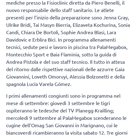
mediche presso la Fisioclinic diretta da Piero Benelli, il
nuovo responsabile dello staff sanitario. Le atlete
presenti per l’inizio della preparazione sono Jenna Gray,
Ulrike Bridi, Tai Masyn Bierria, Elizaveta Kochurina, Sonia
Candi, Chiara De Bortoli, Sophie Andrea Blasi, Lara
Davidovic e Erblira Bici. In programma allenamenti
tecnici, sedute pesi e lavoro in piscina tra PalaMegabox,
Montecchio Sport e Baia Flaminia, sotto la guida di
Andrea Pistola e del suo staff tecnico. Il tutto in attesa
del ritorno dalle rispettive nazionali delle azzurre Gaia
Giovannini, Loveth Omoruyi, Alessia Bolzonetti e della
spagnola Lucía Varela Gómez.
I primi allenamenti congiunti sono in programma nel
mese di settembre: giovedì 3 settembre le tigri
ospiteranno le tedesche del TV Planegg-Krailling;
mercoledì 9 settembre al PalaMegabox scenderanno le
cugine dell’Omag San Giovanni in Marignano, cui le
biancoverdi ricambieranno la visita sabato 12. Tre giorni