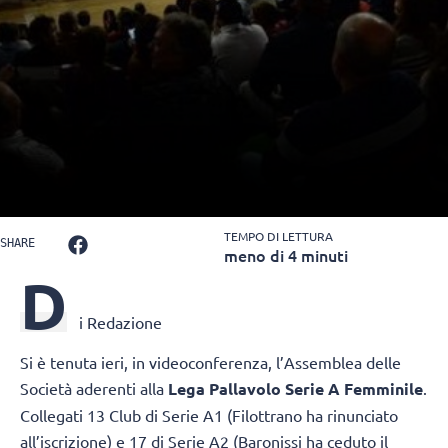
TEMPO DI LETTURA
SHARE
meno di 4 minuti
D
i Redazione
Si è tenuta ieri, in videoconferenza, l’Assemblea delle
Società aderenti alla
Lega Pallavolo Serie A Femminile
.
Collegati 13 Club di Serie A1 (Filottrano ha rinunciato
all’iscrizione) e 17 di Serie A2 (Baronissi ha ceduto il