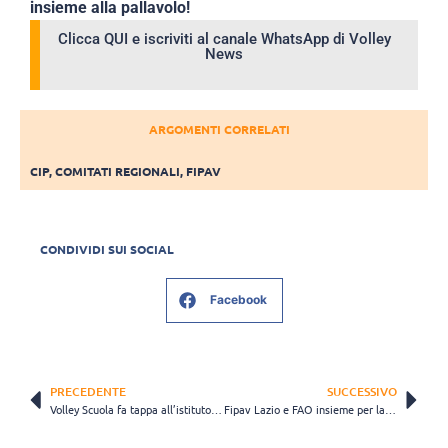
insieme alla pallavolo!
Clicca QUI e iscriviti al canale WhatsApp di Volley
News
ARGOMENTI CORRELATI
CIP
,
COMITATI REGIONALI
,
FIPAV
CONDIVIDI SUI SOCIAL
Facebook
PRECEDENTE
SUCCESSIVO
Volley Scuola fa tappa all’istituto Cristo Re per la Giornata Internazionale dello Sport
Fipav Lazio e FAO insieme per la Giornata Mondiale della Terra