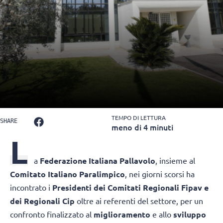
TEMPO DI LETTURA
SHARE
meno di 4 minuti
L
a
Federazione Italiana Pallavolo
, insieme al
Comitato Italiano Paralimpico
, nei giorni scorsi ha
incontrato i
Presidenti dei Comitati Regionali Fipav e
dei Regionali Cip
oltre ai referenti del settore, per un
confronto finalizzato al
miglioramento
e allo
sviluppo