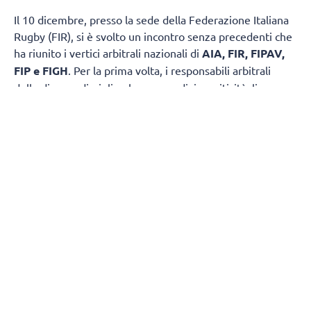
Il 10 dicembre, presso la sede della Federazione Italiana
Rugby (FIR), si è svolto un incontro senza precedenti che
ha riunito i vertici arbitrali nazionali di
AIA, FIR, FIPAV,
FIP e FIGH
. Per la prima volta, i responsabili arbitrali
delle diverse discipline hanno condiviso criticità, linee
d’azione e obiettivi comuni, dando vita a un progetto
inter-federale finalizzato al rilancio del ruolo arbitrale: più
reclutamento, più formazione, più tutela. Presente per la
Federazione Italiana Pallavolo il Responsabile Nazionale
del Settore Ufficiali di Gara
Giuseppe De Mola
.
Cinque priorità condivise:
1. Una campagna nazionale sui valori
dell’arbitraggio.
Gli arbitri collaboreranno alla realizzazione di una
campagna congiunta per valorizzare integrità,
imparzialità, coraggio decisionale e rispetto delle regole,
al fine di migliorare l’immagine pubblica dell’arbitro.