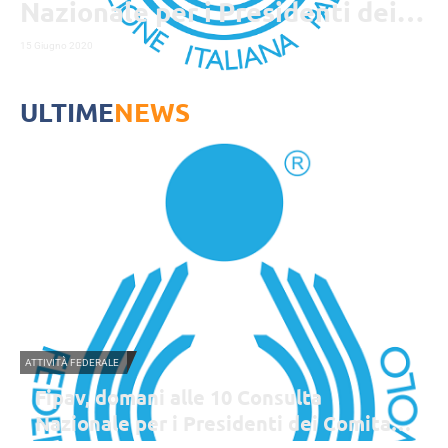
Nazionale per i Presidenti dei
Comitati Regionali
15 Giugno 2020
ULTIME
NEWS
ATTIVITÀ FEDERALE
Fipav, domani alle 10 Consulta
Nazionale per i Presidenti dei Comitati