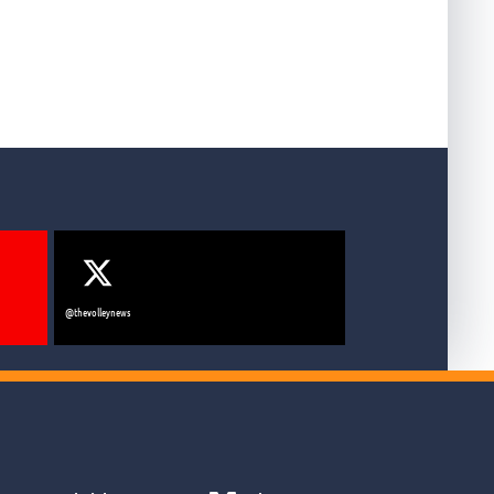
@thevolleynews