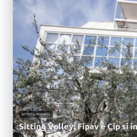
ATTIVITÀ FEDERALE
Sitting Volley: Fipav e Cip si i
11 Aprile 2024