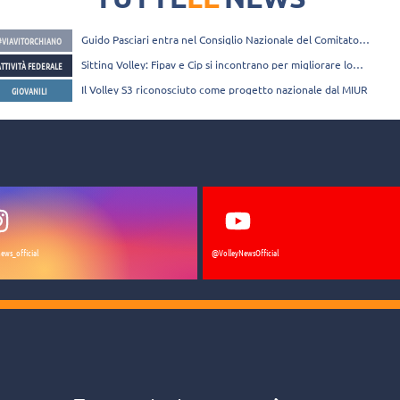
disciplina del sitting volley
Guido Pasciari entra nel Consiglio Nazionale del Comitato
#VIAVITORCHIANO
Italiano Paralimpico
Sitting Volley: Fipav e Cip si incontrano per migliorare lo
ATTIVITÀ FEDERALE
sviluppo della disciplina sul territorio
Il Volley S3 riconosciuto come progetto nazionale dal MIUR
GIOVANILI
ews_official
@VolleyNewsOfficial