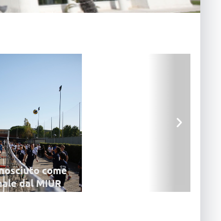
conosciuto come
nale dal MIUR
erale per le scuole primarie e
è stato riconosciuto come
r