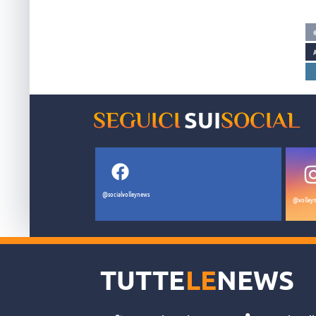
ParaVolley Europe e presidente del CR Campania) è
della 
risultato tra i più votati in quota tecnici.
SUI
SEGUICI
SOCIAL
@socialvolleynews
@volleyn
TUTTE
LE
NEWS