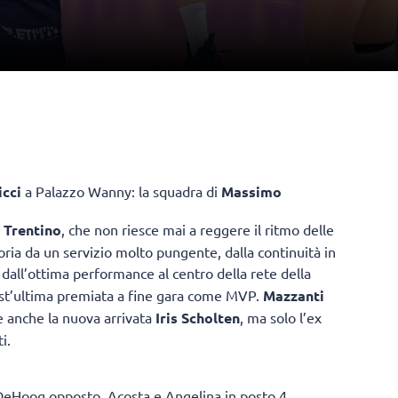
icci
a Palazzo Wanny: la squadra di
Massimo
s Trentino
, che non riesce mai a reggere il ritmo delle
oria da un servizio molto pungente, dalla continuità in
 dall’ottima performance al centro della rete della
est’ultima premiata a fine gara come MVP.
Mazzanti
re anche la nuova arrivata
Iris Scholten
, ma solo l’ex
i.
, DeHoog opposto, Acosta e Angelina in posto 4,