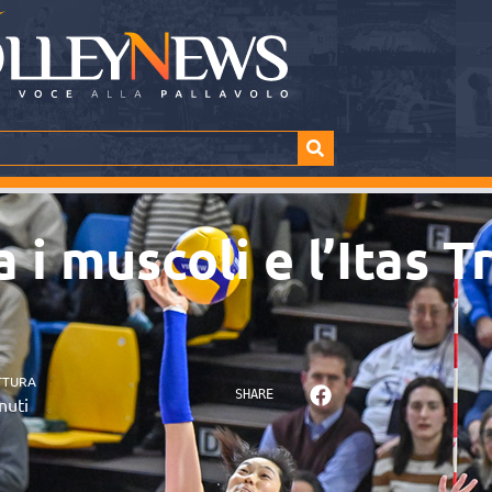
 i muscoli e l’Itas 
TTURA
SHARE
nuti