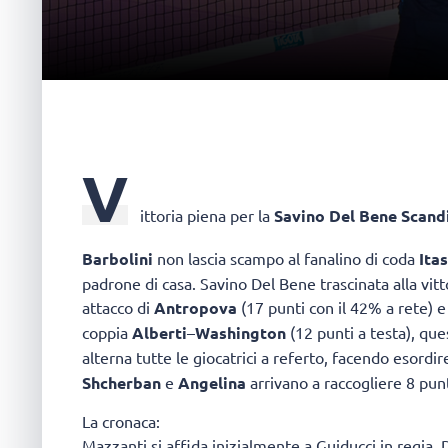
V
ittoria piena per la
Savino Del Bene Scand
Barbolini
non lascia scampo al fanalino di coda
Ita
padrone di casa. Savino Del Bene trascinata alla vitt
attacco di
Antropova
(17 punti con il 42% a rete) e
coppia
Alberti
–
Washington
(12 punti a testa), qu
alterna tutte le giocatrici a referto, facendo esordi
Shcherban
e
Angelina
arrivano a raccogliere 8 punt
La cronaca:
Mazzanti si affida inizialmente a Guiducci in regia