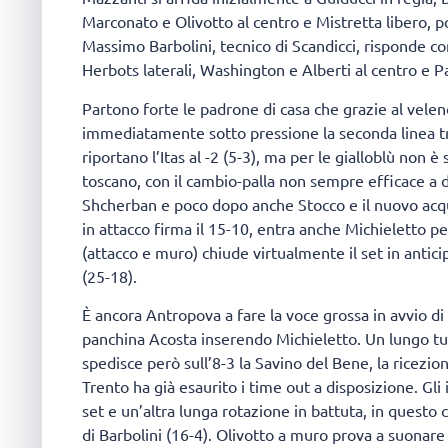
Marconato e Olivotto al centro e Mistretta libero, p
Massimo Barbolini, tecnico di Scandicci, risponde co
Herbots laterali, Washington e Alberti al centro e Pa
Partono forte le padrone di casa che grazie al vele
immediatamente sotto pressione la seconda linea tr
riportano l’Itas al -2 (5-3), ma per le gialloblù non
toscano, con il cambio-palla non sempre efficace a 
Shcherban e poco dopo anche Stocco e il nuovo acqu
in attacco firma il 15-10, entra anche Michieletto p
(attacco e muro) chiude virtualmente il set in antic
(25-18).
È ancora Antropova a fare la voce grossa in avvio di
panchina Acosta inserendo Michieletto. Un lungo tur
spedisce però sull’8-3 la Savino del Bene, la ricezione
Trento ha già esaurito i time out a disposizione. Gli
set e un’altra lunga rotazione in battuta, in questo c
di Barbolini (16-4). Olivotto a muro prova a suonare