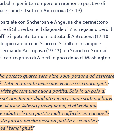
 Barbolini per interrompere un momento positivo di
via e chiude il set con Antropova (25-13).
rzo parziale con Shcherban e Angelina che permettono
rrore di Shcherban e il diagonale di Zhu regalano però il
offre il potente turno in battuta di Antropova (17-10
l doppio cambio con Stocco e Scholten in campo e
ro fermando Antropova (19-13) ma Scandicci è ormai
i al centro prima di Alberti e poco dopo di Washington
ha portato questa sera oltre 3000 persone ad assistere
È stata veramente bellissimo vedere così tanta gente
 viste giocare una buona partita. Solo in un paio di
 set non hanno sbagliato niente, siamo stati noi bravi
mo vincere. Adesso proseguiamo, ci attende una
sabato c’è una partita molto difficile, una di quelle
sta partita perché nessuna partita è scontata e
ed i tempi giusti
“.