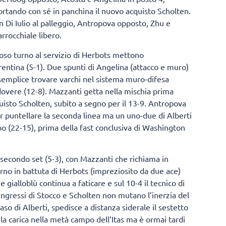
ortando con sé in panchina il nuovo acquisto Scholten.
n Di Iulio al palleggio, Antropova opposto, Zhu e
rrocchiale libero.
noso turno al servizio di Herbots mettono
entina (5-1). Due spunti di Angelina (attacco e muro)
 è semplice trovare varchi nel sistema muro-difesa
dovere (12-8). Mazzanti getta nella mischia prima
isto Scholten, subito a segno per il 13-9. Antropova
er puntellare la seconda linea ma un uno-due di Alberti
ipo (22-15), prima della fast conclusiva di Washington
 secondo set (5-3), con Mazzanti che richiama in
no in battuta di Herbots (impreziosito da due ace)
 gialloblù continua a faticare e sul 10-4 il tecnico di
 ingressi di Stocco e Scholten non mutano l’inerzia del
aso di Alberti, spedisce a distanza siderale il sestetto
 la carica nella metà campo dell’Itas ma è ormai tardi