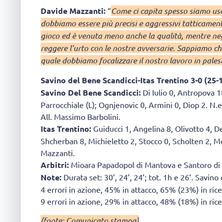
Davide Mazzanti:
“
Come ci capita spesso siamo usci
dobbiamo essere più precisi e aggressivi tatticamen
gioco ed è venuta meno anche la qualità, mentre neg
reggere l’urto con le nostre avversarie. Sappiamo ch
quale dobbiamo focalizzare il nostro lavoro in pales
Savino del Bene Scandicci-Itas Trentino 3-0
(25-1
Savino Del Bene Scandicci:
Di Iulio 0, Antropova 1
Parrocchiale (L); Ognjenovic 0, Armini 0, Diop 2. N.e
All. Massimo Barbolini.
Itas Trentino:
Guiducci 1, Angelina 8, Olivotto 4, D
Shcherban 8, Michieletto 2, Stocco 0, Scholten 2, Mor
Mazzanti.
Arbitri:
Mioara Papadopol di Mantova e Santoro di
Note:
Durata set: 30’, 24’, 24’; tot. 1h e 26’. Savino
4 errori in azione, 45% in attacco, 65% (23%) in ricez
9 errori in azione, 29% in attacco, 48% (18%) in ric
(fonte: Comunicato stampa)