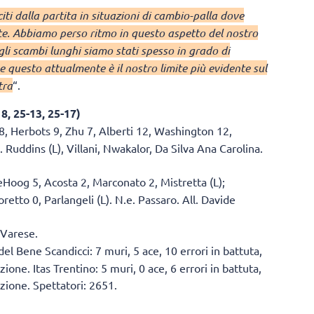
ti dalla partita in situazioni di cambio-palla dove
te. Abbiamo perso ritmo in questo aspetto del nostro
li scambi lunghi siamo stati spesso in grado di
e questo attualmente è il nostro limite più evidente sul
tra
“.
8, 25-13, 25-17)
8, Herbots 9, Zhu 7, Alberti 12, Washington 12,
. Ruddins (L), Villani, Nwakalor, Da Silva Ana Carolina.
eHoog 5, Acosta 2, Marconato 2, Mistretta (L);
etto 0, Parlangeli (L). N.e. Passaro. All. Davide
 Varese.
 del Bene Scandicci: 7 muri, 5 ace, 10 errori in battuta,
ione. Itas Trentino: 5 muri, 0 ace, 6 errori in battuta,
ezione. Spettatori: 2651.