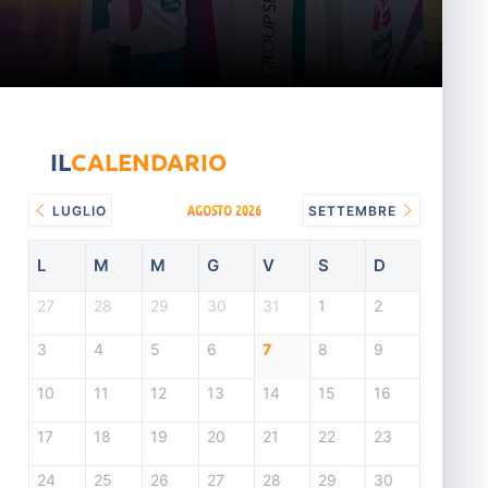
IL
CALENDARIO
AGOSTO 2026
LUGLIO
SETTEMBRE
L
M
M
G
V
S
D
27
28
29
30
31
1
2
3
4
5
6
7
8
9
10
11
12
13
14
15
16
17
18
19
20
21
22
23
24
25
26
27
28
29
30