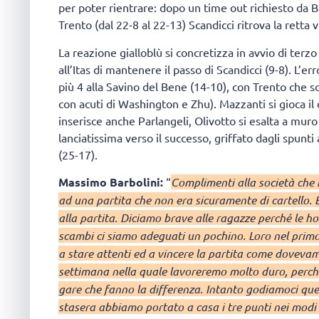
per poter rientrare: dopo un time out richiesto da
Trento (dal 22-8 al 22-13) Scandicci ritrova la retta 
La reazione gialloblù si concretizza in avvio di te
all’Itas di mantenere il passo di Scandicci (9-8). L’e
più 4 alla Savino del Bene (14-10), con Trento che s
con acuti di Washington e Zhu). Mazzanti si gioca i
inserisce anche Parlangeli, Olivotto si esalta a mu
lanciatissima verso il successo, griffato dagli spunt
(25-17).
Massimo Barbolini:
“
Complimenti alla società che 
ad una partita che non era sicuramente di cartello. 
alla partita. Diciamo brave alle ragazze perché le ho
scambi ci siamo adeguati un pochino. Loro nel primo
a stare attenti ed a vincere la partita come doveva
settimana nella quale lavoreremo molto duro, perché 
gare che fanno la differenza. Intanto godiamoci que
stasera abbiamo portato a casa i tre punti nei modi 