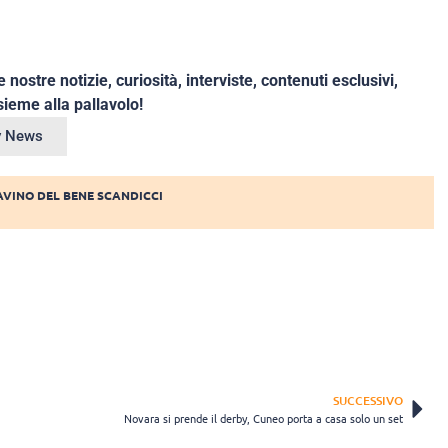
e nostre notizie, curiosità, interviste, contenuti esclusivi,
ieme alla pallavolo!
ey News
AVINO DEL BENE SCANDICCI
SUCCESSIVO
Novara si prende il derby, Cuneo porta a casa solo un set