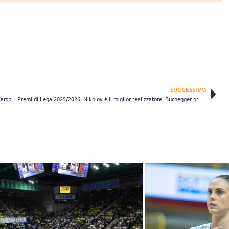
SUCCESSIVO
Lega Pallavolo Serie A, accolte tutte le 49 domande di iscrizione ai Campionati 2026/2027
Premi di Lega 2025/2026: Nikolov è il miglior realizzatore, Buchegger primo per ace