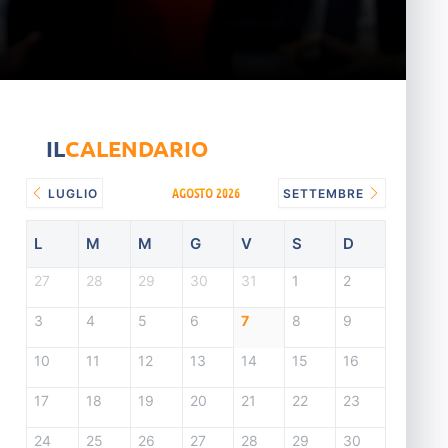
IL
CALENDARIO
AGOSTO 2026
LUGLIO
SETTEMBRE
L
M
M
G
V
S
D
27
28
29
30
31
1
2
3
4
5
6
7
8
9
10
11
12
13
14
15
16
17
18
19
20
21
22
23
24
25
26
27
28
29
30