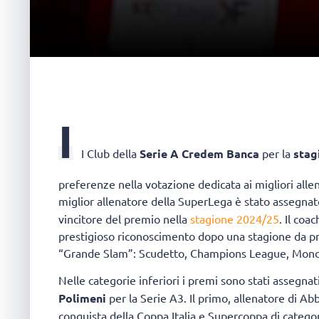
I
I Club della
Serie A Credem Banca
per la
stag
preferenze nella votazione dedicata ai migliori allen
miglior allenatore della SuperLega è stato assegna
vincitore del premio nella
stagione 2024/25
. Il coa
prestigioso riconoscimento dopo una stagione da pr
“Grande Slam”: Scudetto, Champions League, Mondi
Nelle categorie inferiori i premi sono stati assegnat
Polimeni
per la Serie A3. Il primo, allenatore di Ab
conquista della Coppa Italia e Supercoppa di catego