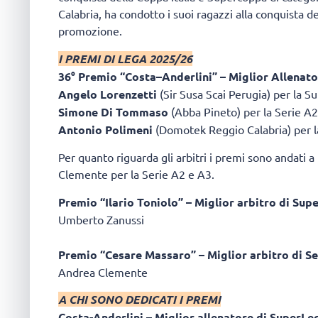
Calabria, ha condotto i suoi ragazzi alla conquista 
promozione.
I PREMI DI LEGA 2025/26
36° Premio “Costa–Anderlini” – Miglior Allenat
Angelo Lorenzetti
(Sir Susa Scai Perugia) per la
Simone Di Tommaso
(Abba Pineto) per la Serie 
Antonio Polimeni
(Domotek Reggio Calabria) per 
Per quanto riguarda gli arbitri i premi sono andati
Clemente per la Serie A2 e A3.
Premio “Ilario Toniolo” – Miglior arbitro di S
Umberto Zanussi
Premio “Cesare Massaro” – Miglior arbitro di 
Andrea Clemente
A CHI SONO DEDICATI I PREMI
Costa-Anderlini – Miglior allenatore di SuperLe