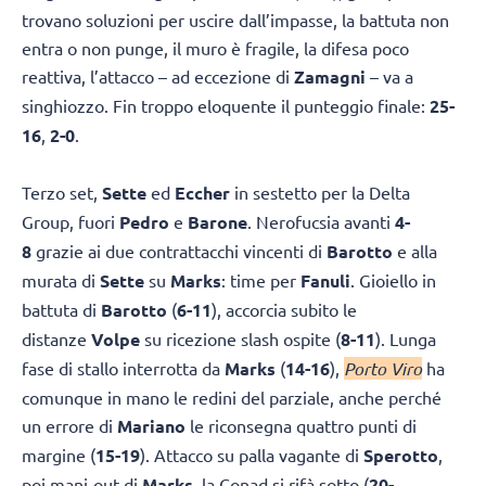
trovano soluzioni per uscire dall’impasse, la battuta non
entra o non punge, il muro è fragile, la difesa poco
reattiva, l’attacco – ad eccezione di
Zamagni
– va a
singhiozzo. Fin troppo eloquente il punteggio finale:
25-
16
,
2-0
.
Terzo set,
Sette
ed
Eccher
in sestetto per la Delta
Group, fuori
Pedro
e
Barone
. Nerofucsia avanti
4-
8
grazie ai due contrattacchi vincenti di
Barotto
e alla
murata di
Sette
su
Marks
: time per
Fanuli
. Gioiello in
battuta di
Barotto
(
6-11
), accorcia subito le
distanze
Volpe
su ricezione slash ospite (
8-11
). Lunga
fase di stallo interrotta da
Marks
(
14-16
),
Porto Viro
ha
comunque in mano le redini del parziale, anche perché
un errore di
Mariano
le riconsegna quattro punti di
margine (
15-19
). Attacco su palla vagante di
Sperotto
,
poi mani-out di
Marks
, la Conad si rifà sotto (
20-