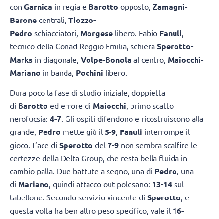
con
Garnica
in regia e
Barotto
opposto,
Zamagni-
Barone
centrali,
Tiozzo-
Pedro
schiacciatori,
Morgese
libero. Fabio
Fanuli
,
tecnico della Conad Reggio Emilia, schiera
Sperotto-
Marks
in diagonale,
Volpe-Bonola
al centro,
Maiocchi-
Mariano
in banda,
Pochini
libero.
Dura poco la fase di studio iniziale, doppietta
di
Barotto
ed errore di
Maiocchi
, primo scatto
nerofucsia:
4-7
. Gli ospiti difendono e ricostruiscono alla
grande,
Pedro
mette giù il
5-9
,
Fanuli
interrompe il
gioco. L’ace di
Sperotto
del
7-9
non sembra scalfire le
certezze della Delta Group, che resta bella fluida in
cambio palla. Due battute a segno, una di
Pedro
, una
di
Mariano
, quindi attacco out polesano:
13-14
sul
tabellone. Secondo servizio vincente di
Sperotto
, e
questa volta ha ben altro peso specifico, vale il
16-