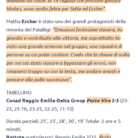
abbiamo un roster di 14 ragazzi che possono giocare
titolari, sono molto felice per Sette ed Eccher”
.
Mattia
Eccher
è stato uno dei grandi protagonisti della
rimonta del PalaBigi:
“Emozioni fortissime stasera, ho
giocato e contribuito alla vittoria, ma soprattutto ho
visto una grande armonia nel gruppo, una squadra di
persone su cui poter contare. Credo che la chiave di volta
per noi sia stato riuscire a bypassare gli errori, non
rimanerci troppo su con la testa, ma andare avanti e
pensare alla palla successiva”.
TABELLINO
Conad Reggio Emilia-Delta Group
Porto Viro
2-3
(25-
23, 25-16, 23-25, 22-25, 11-15)
Durata parziali: 25’, 23’, 28’, 30’, 19’ Totale: 2 ore e 5
minuti.
Battute
punto/errori: Reggio Emilia 3/25,
Porto