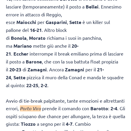
lasciare (temporaneamente) il posto a
Bellei
. Ennesimo
errore in attacco di Reggio,
esce
Maiocchi
per
Gasparini
,
Sette
è un killer sul
pallone del
16-21
. Altro block
di
Bonola
,
Morato
richiama i suoi in panchina,
ma
Mariano
mette giù anche il
20-
21
.
Eccher
interrompe il break emiliano prima di lasciare
il posto a
Barone
, che con la sua battuta float propizia
il
20-23
di
Zamagni
. Ancora
Zamagni
per il
21-
24
,
Sette
pizzica il muro della Conad e manda le squadre
al quinto:
22-25
,
2-2
.
Avvio di tie-break palpitante, tante emozioni e altrettanti
errori,
Porto Viro
prende il comando con
Barotto
:
2-4
. Gli
ospiti sciupano due chance per allungare, la terza è quella
giusta:
Tiozzo
a segno per il
4-7
. Cambio