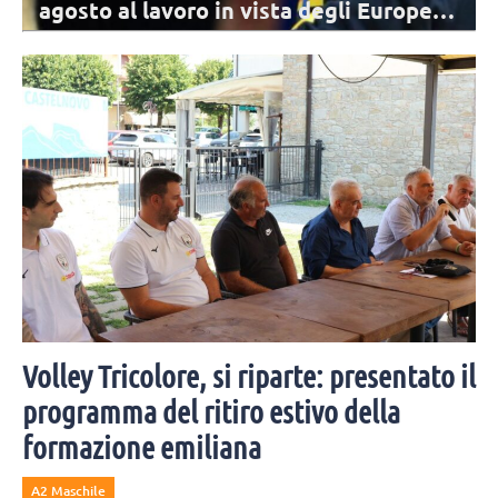
agosto. Candi: “C’è grande entusiasmo”
La nuova stagione di Vallefoglia inizia lunedì 10 agosto, in attesa
delle atlete delle Nazionali. A settembre i primi allenamenti
congiunti.
Volley Tricolore, si riparte: presentato il
programma del ritiro estivo della
formazione emiliana
A2 Maschile