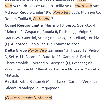
Viro
6/15; Ricezione: Reggio Emilia 56%,
Porto Viro
60%;
Attacco: Reggio Emilia 49%,
Porto Viro
53%; Muri punto:
Reggio Emilia 8,
Porto Viro
3.
Conad Reggio Emilia
: Mariano 13, Sesto, Sperotto 4,
Maiocchi 8, Gasparini, Bonola 8, Pochini (L), Volpe 6,
Marks 29, Guerrini, Suraci; ne Caciagli, Catellani, Torchia
(L). Allenatori: Fabio Fanuli e Tommaso Zagni.
Delta Group
Porto Viro
: Zamagni 13, Tiozzo 12, Pedro
3, Sette 11, Barone 2, Barotto 23, Garnica 2, Bellei,
Charalampidis, Sperandio, Morgese (L), Eccher 9; ne
Zorzi, Lamprecht. Allenatori: Daniele Morato e Marcello
Mattioli.
Arbitri
: Fabio Bassan di Manerba del Garda e Veronica
Mioara Papadopol di Pegognaga.
(Fonte: comunicato stampa)