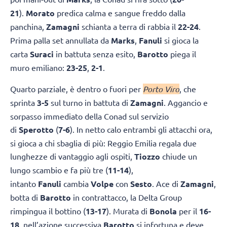
21
).
Morato
predica calma e sangue freddo dalla
panchina,
Zamagni
schianta a terra di rabbia il
22-24
.
Prima palla set annullata da
Marks
,
Fanuli
si gioca la
carta
Suraci
in battuta senza esito,
Barotto
piega il
muro emiliano:
23-25
,
2-1
.
Quarto parziale, è dentro o fuori per
Porto Viro
, che
sprinta
3-5
sul turno in battuta di
Zamagni
. Aggancio e
sorpasso immediato della Conad sul servizio
di
Sperotto
(
7-6
). In netto calo entrambi gli attacchi ora,
si gioca a chi sbaglia di più: Reggio Emilia regala due
lunghezze di vantaggio agli ospiti,
Tiozzo
chiude un
lungo scambio e fa più tre (
11-14
),
intanto
Fanuli
cambia
Volpe
con
Sesto
. Ace di
Zamagni
,
botta di
Barotto
in contrattacco, la Delta Group
rimpingua il bottino (
13-17
). Murata di
Bonola
per il
16-
18
, nell’azione successiva
Barotto
si infortuna e deve