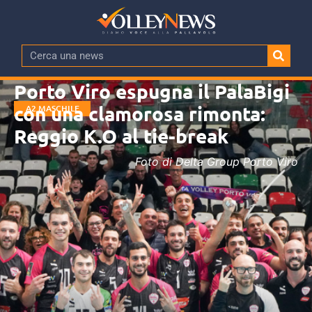
Porto Viro espugna il PalaBigi
con una clamorosa rimonta:
A2 MASCHILE
Reggio K.O al tie-break
Foto di Delta Group Porto Viro