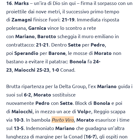
16
.
Marks
– un’ira di Dio sin qui – firma il sorpasso con un
proiettile dai nove metri, il successivo primo tempo
di
Zamagni
finisce fuori:
21-19
. Immediata risposta
polesana,
Garnica
vince lo scontro a rete
con
Mariano
,
Barotto
scheggia il muro emiliano in
contrattacco:
21-21
. Dentro
Sette
per
Pedro
,
poi
Sperandio
per
Barone
, le mosse di
Morato
non
bastano a evitare il patatrac:
Bonola
fa
24-
23
,
Maiocchi
25-23
,
1-0
Conad.
Brutta ripartenza per la Delta Group, l’ex
Mariano
guida i
suoi sul
6-2
,
Morato
sostituisce
nuovamente
Pedro
con
Sette
. Block di
Bonola
e poi
di
Maiocchi
, in mezzo un ace di
Volp
e, Reggio scappa
via
10-3
. In bambola
Porto Viro
,
Morato
esaurisce i time
sul
13-5
. Indemoniato
Mariano
che guadagna un’altra
lunghezza di margine per la Conad (
16-7
), gli ospiti non