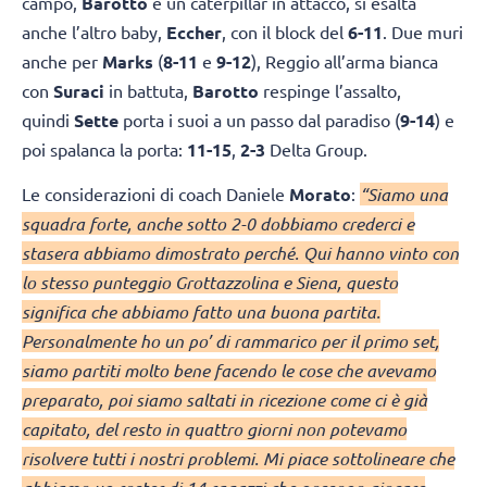
campo,
Barotto
è un caterpillar in attacco, si esalta
anche l’altro baby,
Eccher
, con il block del
6-11
. Due muri
anche per
Marks
(
8-11
e
9-12
), Reggio all’arma bianca
con
Suraci
in battuta,
Barotto
respinge l’assalto,
quindi
Sette
porta i suoi a un passo dal paradiso (
9-14
) e
poi spalanca la porta:
11-15
,
2-3
Delta Group.
Le considerazioni di coach Daniele
Morato
:
“Siamo una
squadra forte, anche sotto 2-0 dobbiamo crederci e
stasera abbiamo dimostrato perché. Qui hanno vinto con
lo stesso punteggio Grottazzolina e Siena, questo
significa che abbiamo fatto una buona partita.
Personalmente ho un po’ di rammarico per il primo set,
siamo partiti molto bene facendo le cose che avevamo
preparato, poi siamo saltati in ricezione come ci è già
capitato, del resto in quattro giorni non potevamo
risolvere tutti i nostri problemi. Mi piace sottolineare che