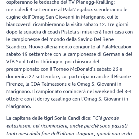
ospiteranno le tedesche del TV Planegg-Krailling;
mercoledì 9 settembre al PalaMegabox scenderanno le
cugine dell’Omag San Giovanni in Marignano, cui le
biancoverdi ricambieranno la visita sabato 12. Tre giorni
dopo la squadra di coach Pistola si misurerà fuori casa con
le campionesse del mondo della Savino Del Bene
Scandicci. Nuovo allenamento congiunto al PalaMegabox
sabato 19 settembre con le campionesse di Germania del
VfB Suhl Lotto Thüringen, poi chiusura del
precampionato con il Torneo McDonald’s sabato 26 e
domenica 27 settembre, cui partecipano anche Il Bisonte
Firenze, la CDA Talmassons e la Omag S. Giovanni in
Marignano. Il campionato comincerà nel weekend del 3-4
ottobre con il derby casalingo con l’Omag S. Giovanni in
Marignano.
La capitana delle tigri Sonia Candi dice: “
C’è grande
entusiasmo nel ricominciare, anche perché sono passati
tanti mesi dalla fine dell’ultima stagione, quindi non vedo