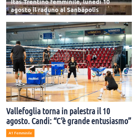
Itas Trentino femminile, lunedì 10
agosto il raduno al Sanbàpolis
La stagione dell'Itas Trentino sta per cominciare: l'appuntamento è
per lunedì 10 agosto al Sanbàpolis. Presenti tutte le atlete in rosa,
tranne Frelih.
Vallefoglia torna in palestra il 10
agosto. Candi: “C’è grande entusiasmo”
A1 Femminile