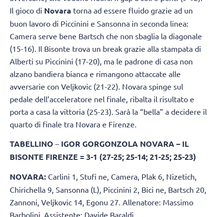
Il gioco di
Novara
torna ad essere fluido grazie ad un
buon lavoro di Piccinini e Sansonna in seconda linea:
Camera serve bene Bartsch che non sbaglia la diagonale
(15-16). Il Bisonte trova un break grazie alla stampata di
Alberti su Piccinini (17-20), ma le padrone di casa non
alzano bandiera bianca e rimangono attaccate alle
avversarie con Veljkovic (21-22). Novara spinge sul
pedale dell’acceleratore nel finale, ribalta il risultato e
porta a casa la vittoria (25-23). Sarà la “bella” a decidere il
quarto di finale tra Novara e Firenze.
TABELLINO
–
IGOR GORGONZOLA NOVARA – IL
BISONTE FIRENZE = 3-1 (27-25; 25-14; 21-25; 25-23)
NOVARA:
Carlini 1, Stufi ne, Camera, Plak 6, Nizetich,
Chirichella 9, Sansonna (L), Piccinini 2, Bici ne, Bartsch 20,
Zannoni, Veljkovic 14, Egonu 27. Allenatore: Massimo
Barbolini. Assistente: Davide Baraldi.