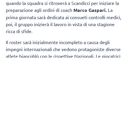
quando la squadra si ritroverà a Scandicci per iniziare la
preparazione agli ordini di coach
Marco Gaspari.
La
prima giornata sarà dedicata ai consueti controlli medici,
poi, il gruppo inizierà il lavoro in vista di una stagione
ricca di sfide.
Il roster sarà inizialmente incompleto a causa degli
impegni internazionali che vedono protagoniste diverse
atlete biancoblù con le rispettive Nazionali. Le giocatrici
della prima squadra presenti fin dal primo giorno
saranno:
Sara Alberti, Martina Armini, Caterina
Bosetti, Sofia D'Odorico, Emma Graziani, Imma
Sirressi e Lise Van Hecke, mentre Maja Aleksic si
aggregherà al gruppo a partire dal 19 agosto.
A
completare il gruppo di lavoro prenderanno parte
anche
cinque atlete della formazione di Serie
B1
:
Chiara Arcangeli, Martina Cantoni, Asia Conte,
Virginia Sola e Jessica Trunner.
Durante il
precampionato si uniranno inoltre tre giocatrici straniere,