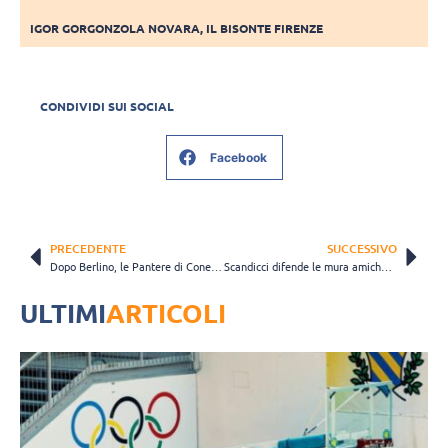
IGOR GORGONZOLA NOVARA
,
IL BISONTE FIRENZE
CONDIVIDI SUI SOCIAL
Facebook
PRECEDENTE
SUCCESSIVO
Dopo Berlino, le Pantere di Conegliano conquistano anche la Semifinale dei Playoff
Scandicci difende le mura amiche da Casalmaggiore e continua la corsa Scudetto
ULTIMI
ARTICOLI