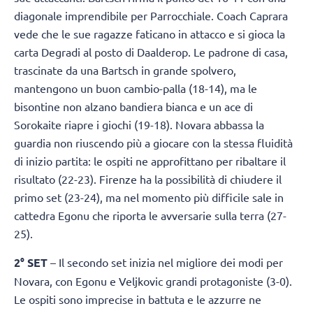
diagonale imprendibile per Parrocchiale. Coach Caprara
vede che le sue ragazze faticano in attacco e si gioca la
carta Degradi al posto di Daalderop. Le padrone di casa,
trascinate da una Bartsch in grande spolvero,
mantengono un buon cambio-palla (18-14), ma le
bisontine non alzano bandiera bianca e un ace di
Sorokaite riapre i giochi (19-18). Novara abbassa la
guardia non riuscendo più a giocare con la stessa fluidità
di inizio partita: le ospiti ne approfittano per ribaltare il
risultato (22-23). Firenze ha la possibilità di chiudere il
primo set (23-24), ma nel momento più difficile sale in
cattedra Egonu che riporta le avversarie sulla terra (27-
25).
2° SET
– Il secondo set inizia nel migliore dei modi per
Novara, con Egonu e Veljkovic grandi protagoniste (3-0).
Le ospiti sono imprecise in battuta e le azzurre ne