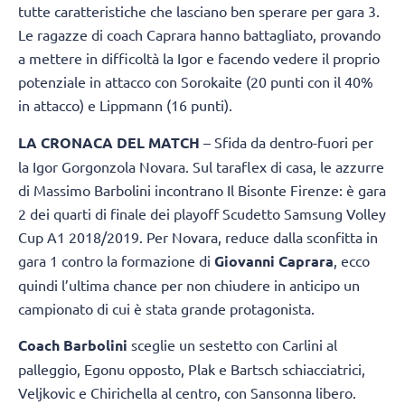
tutte caratteristiche che lasciano ben sperare per gara 3.
Le ragazze di coach Caprara hanno battagliato, provando
a mettere in difficoltà la Igor e facendo vedere il proprio
potenziale in attacco con Sorokaite (20 punti con il 40%
in attacco) e Lippmann (16 punti).
LA CRONACA DEL MATCH
– Sfida da dentro-fuori per
la Igor Gorgonzola Novara. Sul taraflex di casa, le azzurre
di Massimo Barbolini incontrano Il Bisonte Firenze: è gara
2 dei quarti di finale dei playoff Scudetto Samsung Volley
Cup A1 2018/2019. Per Novara, reduce dalla sconfitta in
gara 1 contro la formazione di
Giovanni Caprara
, ecco
quindi l’ultima chance per non chiudere in anticipo un
campionato di cui è stata grande protagonista.
Coach Barbolini
sceglie un sestetto con Carlini al
palleggio, Egonu opposto, Plak e Bartsch schiacciatrici,
Veljkovic e Chirichella al centro, con Sansonna libero.