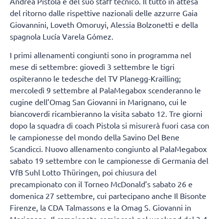
Andrea Pistola e del suo staff tecnico. Il tutto in attesa
del ritorno dalle rispettive nazionali delle azzurre Gaia
Giovannini, Loveth Omoruyi, Alessia Bolzonetti e della
spagnola Lucía Varela Gómez.
I primi allenamenti congiunti sono in programma nel
mese di settembre: giovedì 3 settembre le tigri
ospiteranno le tedesche del TV Planegg-Krailling;
mercoledì 9 settembre al PalaMegabox scenderanno le
cugine dell’Omag San Giovanni in Marignano, cui le
biancoverdi ricambieranno la visita sabato 12. Tre giorni
dopo la squadra di coach Pistola si misurerà fuori casa con
le campionesse del mondo della Savino Del Bene
Scandicci. Nuovo allenamento congiunto al PalaMegabox
sabato 19 settembre con le campionesse di Germania del
VfB Suhl Lotto Thüringen, poi chiusura del
precampionato con il Torneo McDonald’s sabato 26 e
domenica 27 settembre, cui partecipano anche Il Bisonte
Firenze, la CDA Talmassons e la Omag S. Giovanni in