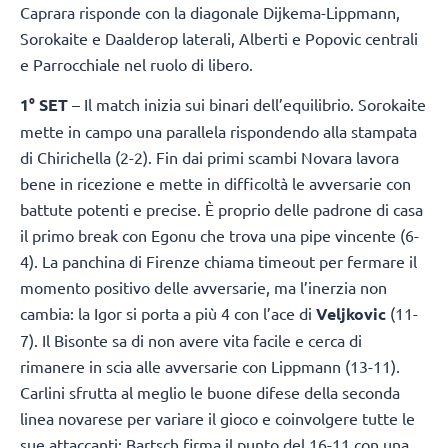
Caprara risponde con la diagonale Dijkema-Lippmann,
Sorokaite e Daalderop laterali, Alberti e Popovic centrali
e Parrocchiale nel ruolo di libero.
1° SET
– Il match inizia sui binari dell’equilibrio. Sorokaite
mette in campo una parallela rispondendo alla stampata
di Chirichella (2-2). Fin dai primi scambi Novara lavora
bene in ricezione e mette in difficoltà le avversarie con
battute potenti e precise. È proprio delle padrone di casa
il primo break con Egonu che trova una pipe vincente (6-
4). La panchina di Firenze chiama timeout per fermare il
momento positivo delle avversarie, ma l’inerzia non
cambia: la Igor si porta a più 4 con l’ace di
Veljkovic
(11-
7). Il Bisonte sa di non avere vita facile e cerca di
rimanere in scia alle avversarie con Lippmann (13-11).
Carlini sfrutta al meglio le buone difese della seconda
linea novarese per variare il gioco e coinvolgere tutte le
sue attaccanti: Bartsch firma il punto del 16-11 con una