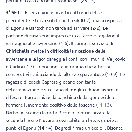
portano a casa anche il secondo set (25-14).
3° SET
– Firenze vuole invertire il trend del set
precedente e trova subito un break (0-2), ma la risposta
di Egonu e Bartsch non tarda ad arrivare (2-2). Le
padrone di casa sono imprecise in attacco e regalano il
vantaggio alle avversarie (4-6). Il turno al servizio di
Chirichella
mette in difficoltà la ricezione delle
avversarie e la Igor pareggia i conti con i muri di Veljkovic
e Carlini (7-7). Egonu mette in campo due attacchi
consecutivi schiacciando da altezze spaventose (10-9). Le
ragazze di coach Caprara giocano con tanta
determinazione e sfruttano al meglio il buon lavoro in
difesa di Parrocchiale: la panchina della Igor decide di
fermare il momento positivo delle toscane (11-13).
Barbolini si gioca la carta Piccinini per rinforzare la
seconda linea e Novara trova subito un break grazie ai
punti di Egonu (14-14). Degradi firma un ace e Il Bisonte