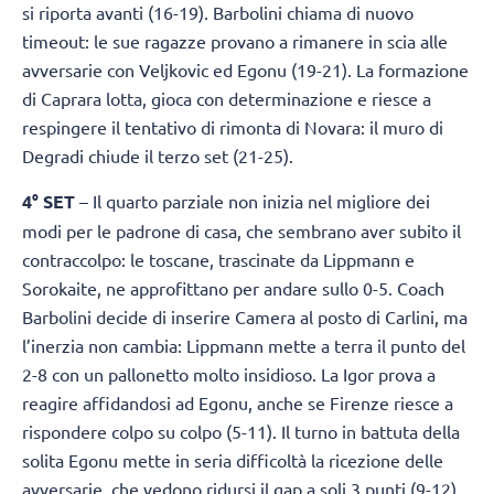
si riporta avanti (16-19). Barbolini chiama di nuovo
timeout: le sue ragazze provano a rimanere in scia alle
avversarie con Veljkovic ed Egonu (19-21). La formazione
di Caprara lotta, gioca con determinazione e riesce a
respingere il tentativo di rimonta di Novara: il muro di
Degradi chiude il terzo set (21-25).
4° SET
– Il quarto parziale non inizia nel migliore dei
modi per le padrone di casa, che sembrano aver subito il
contraccolpo: le toscane, trascinate da Lippmann e
Sorokaite, ne approfittano per andare sullo 0-5. Coach
Barbolini decide di inserire Camera al posto di Carlini, ma
l’inerzia non cambia: Lippmann mette a terra il punto del
2-8 con un pallonetto molto insidioso. La Igor prova a
reagire affidandosi ad Egonu, anche se Firenze riesce a
rispondere colpo su colpo (5-11). Il turno in battuta della
solita Egonu mette in seria difficoltà la ricezione delle
avversarie, che vedono ridursi il gap a soli 3 punti (9-12).