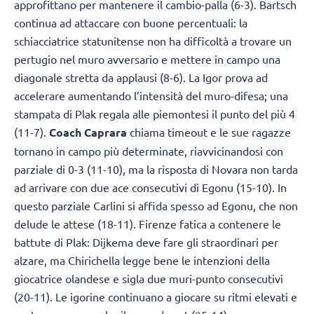
approfittano per mantenere il cambio-palla (6-3). Bartsch
continua ad attaccare con buone percentuali: la
schiacciatrice statunitense non ha difficoltà a trovare un
pertugio nel muro avversario e mettere in campo una
diagonale stretta da applausi (8-6). La Igor prova ad
accelerare aumentando l’intensità del muro-difesa; una
stampata di Plak regala alle piemontesi il punto del più 4
(11-7).
Coach Caprara
chiama timeout e le sue ragazze
tornano in campo più determinate, riavvicinandosi con
parziale di 0-3 (11-10), ma la risposta di Novara non tarda
ad arrivare con due ace consecutivi di Egonu (15-10). In
questo parziale Carlini si affida spesso ad Egonu, che non
delude le attese (18-11). Firenze fatica a contenere le
battute di Plak: Dijkema deve fare gli straordinari per
alzare, ma Chirichella legge bene le intenzioni della
giocatrice olandese e sigla due muri-punto consecutivi
(20-11). Le igorine continuano a giocare su ritmi elevati e