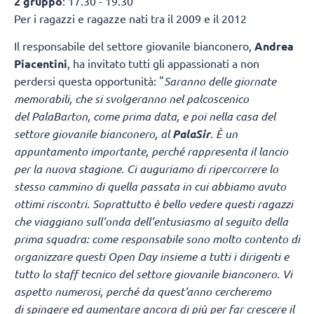
2 gruppo
: 17.30 - 19.30
Per i ragazzi e ragazze nati tra il 2009 e il 2012
Il responsabile del settore giovanile bianconero,
Andrea
Piacentini
, ha invitato tutti gli appassionati a non
perdersi questa opportunità: "
Saranno delle giornate
memorabili, che si svolgeranno nel palcoscenico
del PalaBarton, come prima data, e poi nella casa del
settore giovanile bianconero, al
PalaSir
. È un
appuntamento importante, perché rappresenta il lancio
per la nuova stagione. Ci auguriamo di ripercorrere lo
stesso cammino di quella passata in cui abbiamo avuto
ottimi riscontri. Soprattutto è bello vedere questi ragazzi
che viaggiano sull’onda dell’entusiasmo al seguito della
prima squadra: come responsabile sono molto contento di
organizzare questi Open Day insieme a tutti i dirigenti e
tutto lo staff tecnico del settore giovanile bianconero. Vi
aspetto numerosi, perché da quest’anno cercheremo
di spingere ed aumentare ancora di più per far crescere il