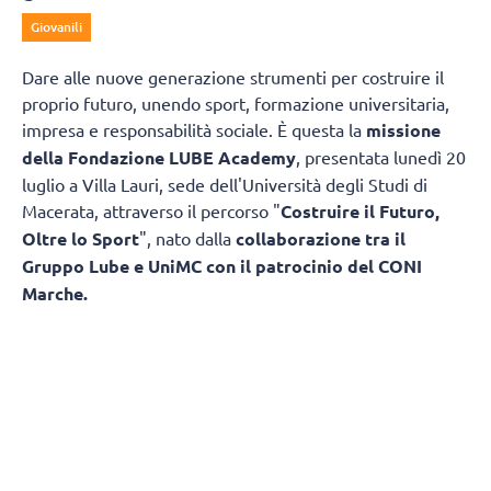
Giovanili
Dare alle nuove generazione strumenti per costruire il
proprio futuro, unendo sport, formazione universitaria,
impresa e responsabilità sociale. È questa la
missione
della Fondazione LUBE Academy
, presentata lunedì 20
luglio a Villa Lauri, sede dell'Università degli Studi di
Macerata, attraverso il percorso "
Costruire il Futuro,
Oltre lo Sport
", nato dalla
collaborazione tra il
Gruppo Lube e UniMC con il patrocinio del CONI
Marche.
L'obiettivo è trasformare il patrimonio di
esperienza maturato in oltre trentacinque anni di attività
sportiva in un modello capace di accompagnare
i giovani non soltanto nella pratica agonistica, ma anche
nello studio, nella crescita personale e nell'ingresso
nel mondo del lavoro. Un progetto che mette in rete