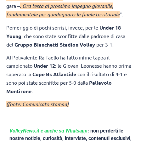
gara –
. Ora testa al prossimo impegno giovanile,
fondamentale per guadagnarci la finale territoriale
“.
Pomeriggio di pochi sorrisi, invece, per le
Under 18
Young
, che sono state sconfitte dalle padrone di casa
del
Gruppo Bianchetti Stadion Volley
per 3-1.
Al Polivalente Raffaello ha fatto infine tappa il
campionato
Under 12
: le Giovani Leonesse hanno prima
superato la
Cope Bs Atlantide
con il risultato di 4-1 e
sono poi state sconfitte per 5-0 dalla
Pallavolo
Montirone
.
(fonte: Comunicato stampa)
VolleyNews.it è anche su Whatsapp
: non perderti le
nostre notizie, curiosità, interviste, contenuti esclusivi,