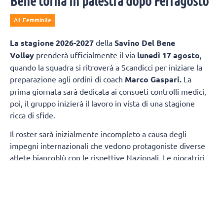
Bene torna in palestra dopo Ferragosto
A1 Femminile
La
stagione 2026-2027
della
Savino Del Bene
Volley
prenderà ufficialmente il via
lunedì 17 agosto
,
quando la squadra si ritroverà a Scandicci per iniziare la
preparazione agli ordini di coach
Marco Gaspari.
La
prima giornata sarà dedicata ai consueti controlli medici,
poi, il gruppo inizierà il lavoro in vista di una stagione
ricca di sfide.
Il roster sarà inizialmente incompleto a causa degli
impegni internazionali che vedono protagoniste diverse
atlete biancoblù con le rispettive Nazionali. Le giocatrici
della prima squadra presenti fin dal primo giorno
saranno:
Sara Alberti, Martina Armini, Caterina
Bosetti, Sofia D'Odorico, Emma Graziani, Imma
Sirressi e Lise Van Hecke, mentre Maja Aleksic si
aggregherà al gruppo a partire dal 19 agosto.
A