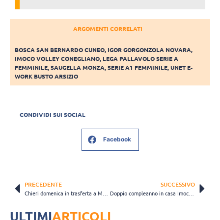
ARGOMENTI CORRELATI
BOSCA SAN BERNARDO CUNEO
,
IGOR GORGONZOLA NOVARA
,
IMOCO VOLLEY CONEGLIANO
,
LEGA PALLAVOLO SERIE A
FEMMINILE
,
SAUGELLA MONZA
,
SERIE A1 FEMMINILE
,
UNET E-
WORK BUSTO ARSIZIO
CONDIVIDI SUI SOCIAL
Facebook
PRECEDENTE
SUCCESSIVO
Chieri domenica in trasferta a Monza. Laak: “Difficile fare una previsione”
Doppio compleanno in casa Imoco: auguri a Sylla e De Gennaro
ULTIMI
ARTICOLI