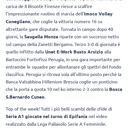
carica de Il Bisonte Firenze riesce a scalfire
l’impressionante ruolino di marcia dell’
Imoco Volley
Conegliano
, che coglie la vittoria numero 16 su
altrettante gare disputate. Tornata in campo dopo 40
giorni, la
Saugella Monza
riparte con un successo netto
sul campo della Zanetti Bergamo. Terzo 3-0 di giornata è
quello inflitto dalla
Unet E-Work Busto Arsizio
alla
Bartoccini Fortinfissi Perugia, in una gara importante per
entrambe le squadre per allontanare gli spettri del fondo
classifica. Perugia si ritrova sola all’ultimo posto perché la
Banca Valsabbina Millenium Brescia coglie un punticino
che la porta a quota 10 nel ko interno 2-3 contro la
Bosca
S.Bernardo Cuneo
.
Top of the week! Tutti i più belli scambi delle sfide di
Serie A1 giocate nel turno di Epifania
nel video
realizzato dalla Lega Pallavolo Serie A Femminile.