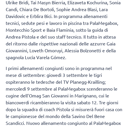
Ulrike Bridi, Tai Masyn Bierria, Elizaveta Kochurina, Sonia
Candi, Chiara De Bortoli, Sophie Andrea Blasi, Lara
Davidovic e Erblira Bici. In programma allenamenti
tecnici, sedute pesi e lavoro in piscina tra PalaMegabox,
Montecchio Sport e Baia Flaminia, sotto la guida di
Andrea Pistola e del suo staff tecnico. Il tutto in attesa
del ritorno dalle rispettive nazionali delle azzurre Gaia
Giovannini, Loveth Omoruyi, Alessia Bolzonetti e della
spagnola Lucía Varela Gómez.
I primi allenamenti congiunti sono in programma nel
mese di settembre: giovedì 3 settembre le tigri
ospiteranno le tedesche del TV Planegg-Krailling;
mercoledì 9 settembre al PalaMegabox scenderanno le
cugine dell’Omag San Giovanni in Marignano, cui le
biancoverdi ricambieranno la visita sabato 12. Tre giorni
dopo la squadra di coach Pistola si misurerà fuori casa con
le campionesse del mondo della Savino Del Bene
Scandicci. Nuovo allenamento congiunto al PalaMegabox