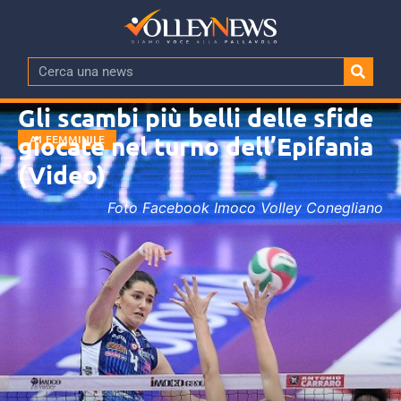
Gli scambi più belli delle sfide
giocate nel turno dell’Epifania
A1 FEMMINILE
(Video)
Foto Facebook Imoco Volley Conegliano