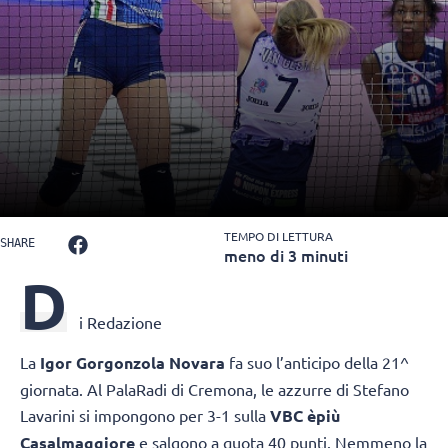
TEMPO DI LETTURA
SHARE
meno di 3 minuti
D
i Redazione
La
Igor Gorgonzola Novara
fa suo l’anticipo della 21^
giornata. Al PalaRadi di Cremona, le azzurre di Stefano
Lavarini si impongono per 3-1 sulla
VBC èpiù
Casalmaggiore
e salgono a quota 40 punti. Nemmeno la