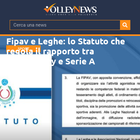
Fipav e Leghe: lo Statuto che
regola il rapporto tra
SPORT
MANAGEMENT
Federvolley e Serie A