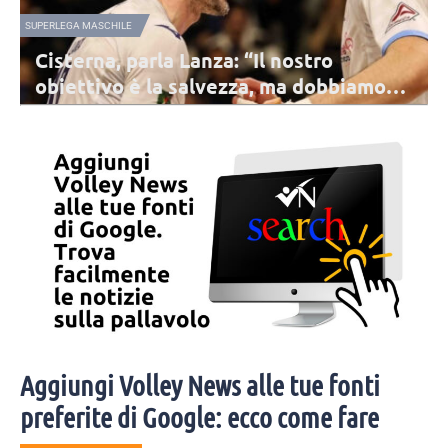
NAZIONALE FEMMINILE
La Nazionale B continua a lavorare: d
iamo
10 al 14 sarà a Darfo Boario
ega: lo
Il 12 e 13 agosto la Nazionale guidata da coach Parisi sfiderà la
ni di
Romania in una doppia amichevole. Sono state convocate 13 atle
Aggiungi Volley News alle tue fonti
preferite di Google: ecco come fare