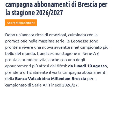
campagna abbonamenti di Brescia per
la stagione 2026/2027
Sport Management
Dopo un’annata ricca di emozioni, culminata con la
promozione nella massima serie, le Leonesse sono
pronte a vivere una nuova avventura nel campionato più
bello del mondo. L’undicesima stagione in Serie A è
pronta a prendere vita, anche con uno degli
appuntamenti più attesi dai tifosi:
da lunedì 10 agosto
,
prenderà ufficialmente il via la campagna abbonamenti
della
Banca Valsabbina Millenium Brescia
per il
campionato di Serie A1 Fineco 2026/27.
Il filo conduttore della campagna sarà
“Una stagione
spettacolare”
, un invito a vivere ogni partita dal vivo e a
essere protagonisti di un campionato che si preannuncia
ricco di emozioni e sfide con le grandi campionesse della