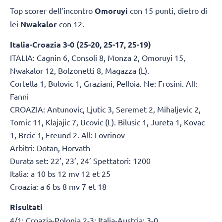
Top scorer dell’incontro
Omoruyi
con 15 punti, dietro di
lei
Nwakalor
con 12.
Italia-Croazia 3-0 (25-20, 25-17, 25-19)
ITALIA: Cagnin 6, Consoli 8, Monza 2, Omoruyi 15,
Nwakalor 12, Bolzonetti 8, Magazza (L).
Cortella 1, Bulovic 1, Graziani, Pelloia. Ne: Frosini. All:
Fanni
CROAZIA: Antunovic, Ljutic 3, Seremet 2, Mihaljevic 2,
Tomic 11, Klajajic 7, Ucovic (L). Bilusic 1, Jureta 1, Kovac
1, Brcic 1, Freund 2. All: Lovrinov
Arbitri: Dotan, Horvath
Durata set: 22’, 23’, 24’ Spettatori: 1200
Italia: a 10 bs 12 mv 12 et 25
Croazia: a 6 bs 8 mv 7 et 18
Risultati
4/1: Croazia-Polonia 2-3; Italia-Austria: 3-0