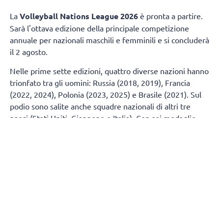
La
Volleyball Nations League 2026
è pronta a partire.
Sarà l'ottava edizione della principale competizione
annuale per nazionali maschili e femminili e si concluderà
il 2 agosto.
Nelle prime sette edizioni, quattro diverse nazioni hanno
trionfato tra gli uomini: Russia (2018, 2019), Francia
(2022, 2024), Polonia (2023, 2025) e Brasile (2021). Sul
podio sono salite anche squadre nazionali di altri tre
paesi (Stati Uniti, Giappone e Italia). Con sei medaglie
(due ori, un argento e tre bronzi), la Polonia è la squadra
più titolata, seguita da Stati Uniti (tre argenti e un
bronzo) e Francia (due ori, un argento e un bronzo), che
ne hanno vinte quattro ciascuna.
Tra le donne, Stati Uniti (2018, 2019, 2021), Italia (2022,
2024, 2025) e Turchia (2023) hanno sollevato il trofeo,
mentre Cina, Brasile, Serbia, Polonia e Giappone hanno
conquistato le medaglie. In testa alla classifica delle