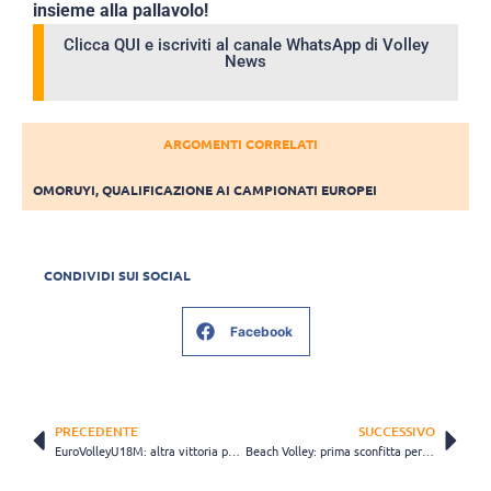
insieme alla pallavolo!
Clicca QUI e iscriviti al canale WhatsApp di Volley
News
ARGOMENTI CORRELATI
OMORUYI
,
QUALIFICAZIONE AI CAMPIONATI EUROPEI
CONDIVIDI SUI SOCIAL
Facebook
PRECEDENTE
SUCCESSIVO
EuroVolleyU18M: altra vittoria per gli azzurrini. Anche la Svizzera cade in tre set.
Beach Volley: prima sconfitta per Ranghieri – Caminati