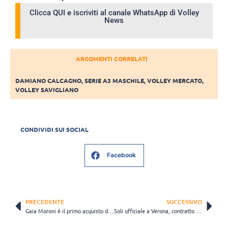
Clicca QUI e iscriviti al canale WhatsApp di Volley
News
ARGOMENTI CORRELATI
DAMIANO CALCAGNO
,
SERIE A3 MASCHILE
,
VOLLEY MERCATO
,
VOLLEY SAVIGLIANO
CONDIVIDI SUI SOCIAL
Facebook
PRECEDENTE
SUCCESSIVO
Gaia Moroni è il primo acquisto della Futura Volley: “L’obiettivo è di imparare tanto”
Soli ufficiale a Verona, contratto fino al 2028: “Sogneremo mettendo il noi davanti all’io”