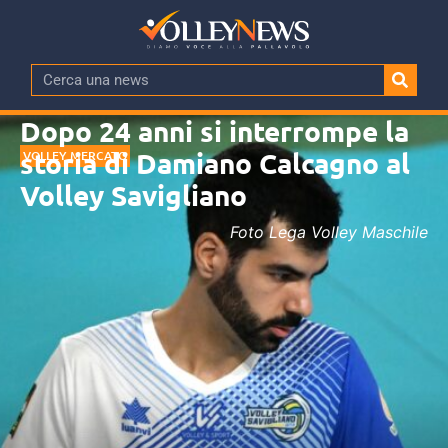
Dopo 24 anni si interrompe la
storia di Damiano Calcagno al
VOLLEY MERCATO
Volley Savigliano
Foto Lega Volley Maschile