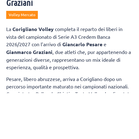
Graziani
Volley Mercato
La
Corigliano Volley
completa il reparto dei liberi in
vista del campionato di Serie A3 Credem Banca
2026/2027 con l’arrivo di
Giancarlo Pesare
e
Gianmarco Graziani
, due atleti che, pur appartenendo a
generazioni diverse, rappresentano un mix ideale di
esperienza, qualità e prospettiva.
Pesare, libero abruzzese, arriva a Corigliano dopo un
percorso importante maturato nei campionati nazionali.
Cresciuto tra Pallavolo Chieti e Teate Volley, ha disputato
diverse stagioni in Serie A2 con la Sieco Impavida Ortona
e successivamente con l’Abba Pineto, consolidandosi
come uno dei liberi più affidabili della categoria grazie
alle sue qualità in ricezione e difesa.
Graziani, invece, è un giovane prospetto cresciuto nel