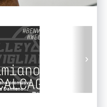
liano promuove
ra Damiano
 Damiano Calcagno,
avigliano, nella prossima
a squadra