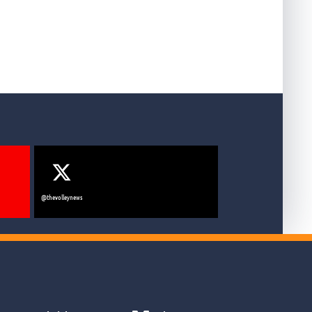
@thevolleynews