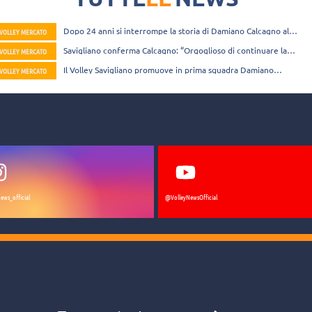
Dopo 24 anni si interrompe la storia di Damiano Calcagno al
VOLLEY MERCATO
Volley Savigliano
Savigliano conferma Calcagno: “Orgoglioso di continuare la
VOLLEY MERCATO
mia storia nella società dove sono cresciuto”
Il Volley Savigliano promuove in prima squadra Damiano
VOLLEY MERCATO
Calcagno
ews_official
@VolleyNewsOfficial