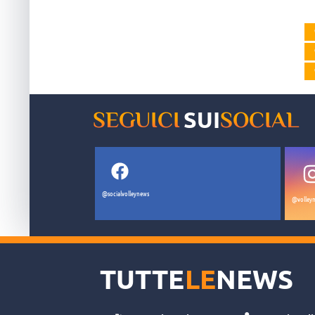
SUI
SEGUICI
SOCIAL
@socialvolleynews
@volleyn
TUTTE
LE
NEWS