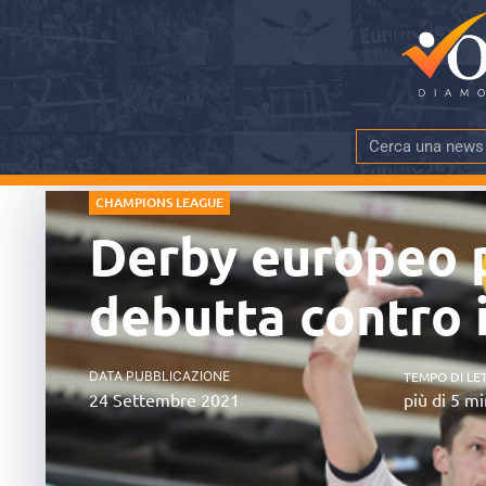
CHAMPIONS LEAGUE
Derby europeo p
debutta contro i
DATA PUBBLICAZIONE
TEMPO DI LE
24 Settembre 2021
più di 5 mi