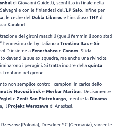
anbul
di Giovanni Guidetti, sconfitto in finale nella
Salvagni e con le finlandesi dell’
LP Salo
. Infine per
ca
, le ceche del
Dukla Liberec
e l’insidioso
THY
di
rar Karakurt.
trazione dei gironi maschili (quelli femminili sono stati
a” l’ennesimo derby italiano a
Trentino Itas
e
Sir
Pool D insieme a
Fenerbahce
e
Cannes
. Sfida
bito davanti la sua ex squadra, ma anche una rivincita
liminarono i perugini. Si tratta inoltre della
quinta
 affrontano nel girone.
o non semplice contro i campioni in carica dello
motiv Novosibirsk
e
Merkur Maribor
. Decisamente
egiel
e
Zenit San Pietroburgo
, mentre la
Dinamo
a, il
Projekt Warszawa
di Anastasi.
 Rzeszow (Polonia), Dresdner SC (Germania), vincente