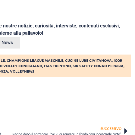
e nostre notizie, curiosità, interviste, contenuti esclusivi,
ieme alla pallavolo!
ey News
ILE
,
CHAMPIONS LEAGUE MASCHILE
,
CUCINE LUBE CIVITANOVA
,
IGOR
O VOLLEY CONEGLIANO
,
ITAS TRENTINO
,
SIR SAFETY CONAD PERUGIA
,
ONZA
,
VOLLEYNEWS
SUCCESSIVO
)
Recine dopo il sorteggio: “Se vuoi arrivare in fondo devi incontrarle tutte”