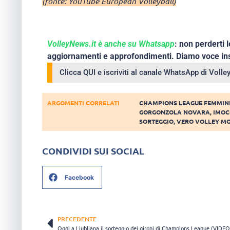
(fonte: YouTube European Volleyball)
VolleyNews.it è anche su Whatsapp
: non perderti l
aggiornamenti e approfondimenti. Diamo voce ins
Clicca QUI e iscriviti al canale WhatsApp di Voll
ARGOMENTI CORRELATI
CHAMPIONS LEAGUE FEMMIN
GORGONZOLA NOVARA
,
IMOC
SORTEGGIO
,
VERO VOLLEY M
CONDIVIDI SUI SOCIAL
Facebook
PRECEDENTE
Oggi a Ljubljana il sorteggio dei gironi di Champions League (VIDEO