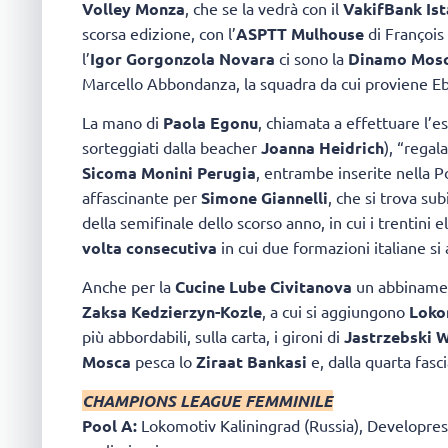
Volley Monza
, che se la vedrà con il
VakifBank Ist
scorsa edizione, con l’
ASPTT Mulhouse
di François 
l’
Igor Gorgonzola Novara
ci sono la
Dinamo Mos
Marcello Abbondanza, la squadra da cui proviene Eb
La mano di
Paola Egonu
, chiamata a effettuare l’es
sorteggiati dalla beacher
Joanna Heidrich
), “regal
Sicoma Monini Perugia
, entrambe inserite nella 
affascinante per
Simone Giannelli
, che si trova su
della semifinale dello scorso anno, in cui i trentini e
volta consecutiva
in cui due formazioni italiane si
Anche per la
Cucine Lube Civitanova
un abbinament
Zaksa Kedzierzyn-Kozle
, a cui si aggiungono
Loko
più abbordabili, sulla carta, i gironi di
Jastrzebski W
Mosca
pesca lo
Ziraat Bankasi
e, dalla quarta fasci
CHAMPIONS LEAGUE FEMMINILE
Pool A:
Lokomotiv Kaliningrad (Russia), Developres