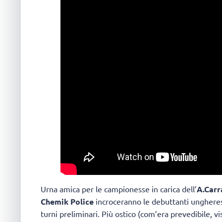
Urna amica per le campionesse in carica dell’
A.Carr
Chemik Police
incroceranno le debuttanti unghere
turni preliminari. Più ostico (com’era prevedibile, vi