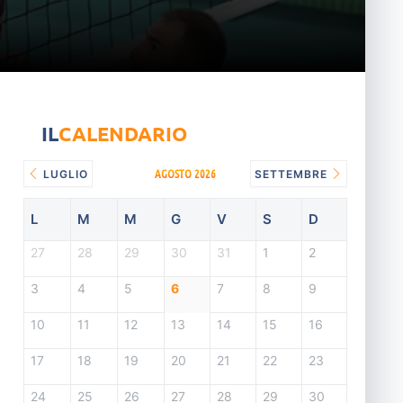
IL
CALENDARIO
AGOSTO 2026
LUGLIO
SETTEMBRE
L
M
M
G
V
S
D
27
28
29
30
31
1
2
3
4
5
6
7
8
9
10
11
12
13
14
15
16
17
18
19
20
21
22
23
24
25
26
27
28
29
30