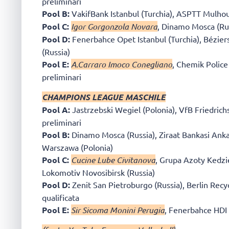
preliminari
Pool B:
VakifBank Istanbul (Turchia), ASPTT Mulhous
Pool C:
Igor Gorgonzola Novara
, Dinamo Mosca (Rus
Pool D:
Fenerbahce Opet Istanbul (Turchia), Béziers
(Russia)
Pool E:
A.Carraro Imoco Conegliano
, Chemik Police
preliminari
CHAMPIONS LEAGUE MASCHILE
Pool A:
Jastrzebski Wegiel (Polonia), VfB Friedric
preliminari
Pool B:
Dinamo Mosca (Russia), Ziraat Bankasi Anka
Warszawa (Polonia)
Pool C:
Cucine Lube Civitanova
, Grupa Azoty Kedzi
Lokomotiv Novosibirsk (Russia)
Pool D:
Zenit San Pietroburgo (Russia), Berlin Recy
qualificata
Pool E:
Sir Sicoma Monini Perugia
, Fenerbahce HDI 