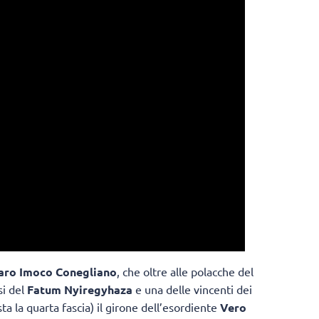
aro Imoco Conegliano
, che oltre alle polacche del
si del
Fatum Nyiregyhaza
e una delle vincenti dei
sta la quarta fascia) il girone dell’esordiente
Vero