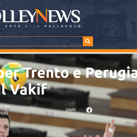
er Trento e Perugi
l Vakif
TTURA
SHARE
nuti