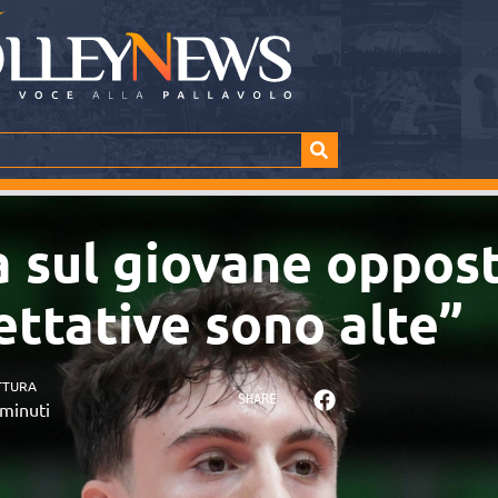
 sul giovane oppos
ettative sono alte”
TTURA
SHARE
minuti