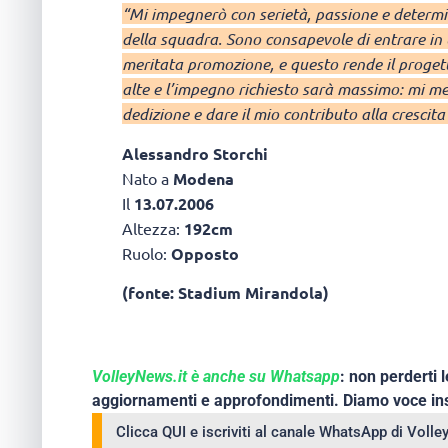
“Mi impegnerò con serietà, passione e determin
della squadra. Sono consapevole di entrare i
meritata promozione, e questo rende il proget
alte e l’impegno richiesto sarà massimo: mi met
dedizione e dare il mio contributo alla crescit
Alessandro Storchi
Nato a
Modena
Il
13.07.2006
Altezza:
192cm
Ruolo:
Opposto
(fonte: Stadium Mirandola)
VolleyNews.it è anche su Whatsapp
: non perderti l
aggiornamenti e approfondimenti. Diamo voce ins
Clicca QUI e iscriviti al canale WhatsApp di Voll