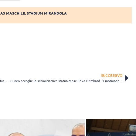
 A3 MASCHILE
,
STADIUM MIRANDOLA
SUCCESSIVO
Altotevere, confermato Jacopo Biffi in regia: “I presupposti per un’altra bella annata ci sono”
Cuneo accoglie la schiacciatrice statunitense Erika Pritchard: “Emozionata di vedere cosa l’Italia può offrirmi”