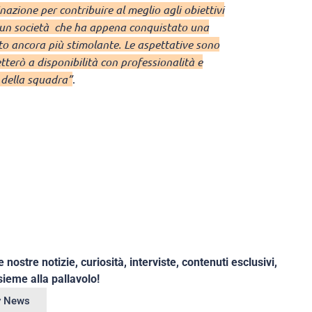
azione per contribuire al meglio agli obiettivi
n un società che ha appena conquistato una
to ancora più stimolante. Le aspettative sono
terò a disponibilità con professionalità e
a della squadra”
.
e nostre notizie, curiosità, interviste, contenuti esclusivi,
ieme alla pallavolo!
ey News