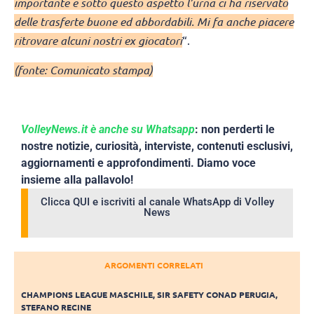
importante e sotto questo aspetto l’urna ci ha riservato
delle trasferte buone ed abbordabili. Mi fa anche piacere
ritrovare alcuni nostri ex giocatori
“.
(fonte: Comunicato stampa)
VolleyNews.it è anche su Whatsapp
: non perderti le
nostre notizie, curiosità, interviste, contenuti esclusivi,
aggiornamenti e approfondimenti. Diamo voce
insieme alla pallavolo!
Clicca QUI e iscriviti al canale WhatsApp di Volley
News
ARGOMENTI CORRELATI
CHAMPIONS LEAGUE MASCHILE
,
SIR SAFETY CONAD PERUGIA
,
STEFANO RECINE