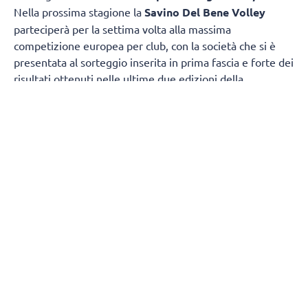
Nella prossima stagione la
Savino Del Bene Volley
parteciperà per la settima volta alla massima
competizione europea per club, con la società che si è
presentata al sorteggio inserita in prima fascia e forte dei
risultati ottenuti nelle ultime due edizioni della
manifestazione, concluse entrambe con la qualificazione
alle Final Four.
L'urna ha inserito Scandicci nella
Pool D
, insieme alle
turche dell'
Eczacibasi Peron Istanbu
l, alle serbe
del
Tent Obrenovac
e a una squadra che emergerà dal
terzo turno preliminare. Il calendario della fase a gironi
sarà definito nelle prossime settimane. È già noto
che
l'esordio casalingo della Savino Del Bene Volley
in Champions League è previsto tra martedì 24 e
giovedì 26 novembre 2026
, mentre la sfida interna
contro l'
Eczacibasi Peron Istanbul sarà l'ultima gara
della fase a gironi, in programma il 3 febbraio 2027
.