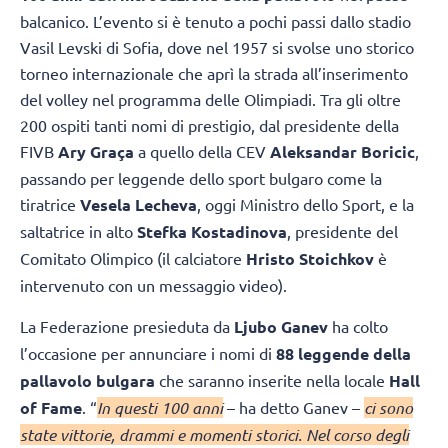
balcanico. L’evento si è tenuto a pochi passi dallo stadio
Vasil Levski di Sofia, dove nel 1957 si svolse uno storico
torneo internazionale che aprì la strada all’inserimento
del volley nel programma delle Olimpiadi. Tra gli oltre
200 ospiti tanti nomi di prestigio, dal presidente della
FIVB
Ary Graça
a quello della CEV
Aleksandar Boricic
,
passando per leggende dello sport bulgaro come la
tiratrice
Vesela Lecheva
, oggi Ministro dello Sport, e la
saltatrice in alto
Stefka Kostadinova
, presidente del
Comitato Olimpico (il calciatore
Hristo Stoichkov
è
intervenuto con un messaggio video).
La Federazione presieduta da
Ljubo Ganev
ha colto
l’occasione per annunciare i nomi di
88 leggende della
pallavolo bulgara
che saranno inserite nella locale
Hall
of Fame
. “
In questi 100 anni
– ha detto Ganev –
ci sono
state vittorie, drammi e momenti storici. Nel corso degli