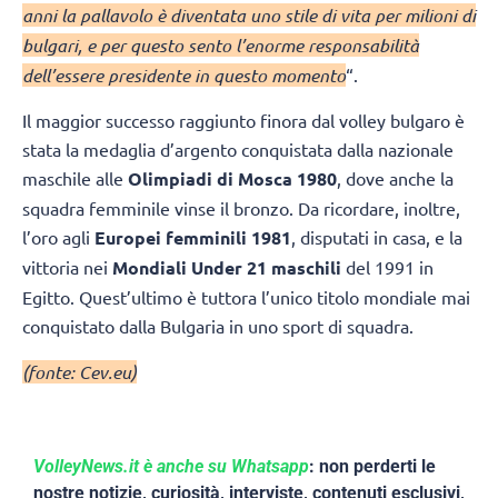
anni la pallavolo è diventata uno stile di vita per milioni di
bulgari, e per questo sento l’enorme responsabilità
dell’essere presidente in questo momento
“.
Il maggior successo raggiunto finora dal volley bulgaro è
stata la medaglia d’argento conquistata dalla nazionale
maschile alle
Olimpiadi di Mosca 1980
, dove anche la
squadra femminile vinse il bronzo. Da ricordare, inoltre,
l’oro agli
Europei femminili 1981
, disputati in casa, e la
vittoria nei
Mondiali Under 21 maschili
del 1991 in
Egitto. Quest’ultimo è tuttora l’unico titolo mondiale mai
conquistato dalla Bulgaria in uno sport di squadra.
(fonte: Cev.eu)
VolleyNews.it è anche su Whatsapp
: non perderti le
nostre notizie, curiosità, interviste, contenuti esclusivi,