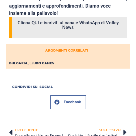
aggiornamenti e approfondimenti. Diamo voce
insieme alla pallavolo!
Clicca QUI e iscriviti al canale WhatsApp di Volley
News
ARGOMENTI CORRELATI
BULGARIA
,
LJUBO GANEV
CONDIVIDI SUI SOCIAL
Facebook
PRECEDENTE
SUCCESSIVO
Dopo otto anni Hernan Ferraro lascia la panchina dell’Argentina
Omofobia, il Brasile alza l’asticella, testimonial la coppia Luis Rodriguez e Angellus