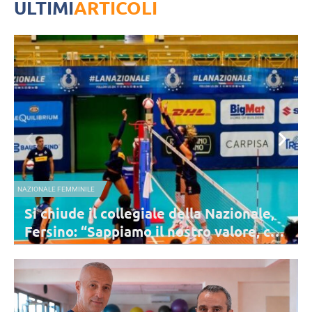
ULTIMI
ARTICOLI
NAZIONALE FEMMINILE
I consigli di lettura di Velasco all’Italia:
i
dal “Libro della Giungla” a “Fahrenheit
451”
Velasco ha consegnato due libri a ciascuna delle atlete impegnate
con la preparazione per i prossimi Campionati Europei: una
bellissima iniziativa.