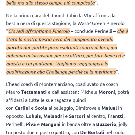
bella ma allo stesso tempo più complicata
“.
Nella prima gara del Round Robin la Vbc affronta la
bestia nera di questa stagione, la Wash4Green Pinerolo.
“
Giovedì affrontiamo Pinerolo
– conclude Perinelli –
che è
stata la nostra bestia nera del campionato avendo
giocato due partite poco esaltanti contro di loro, ma
abbiamo un’occasione per riscattarci, per fare bene ed è
questo a cui puntiamo. Vogliamo raggiungere la
qualificazione alla Challenge perchè ce la meritiamo
“.
L’head coach di Montemarciano, coadiuvato da coach
Mauro
Tettamanti
e dall’assistant Michele
Moroni
, potrà
affidarsi a tutte le sue ragazze quindi
con
Carlini
e
Scola
al palleggio, Dimitrova e
Malual
in
opposto,
Lohuis
,
Melandri
e
Sartori
al centro,
Frantti
,
Perinelli,
Piva
e
Mangani
in banda oltre a
Buzzerio
, jolly
tra posto due e posto quattro, con
De Bortoli
nel ruolo