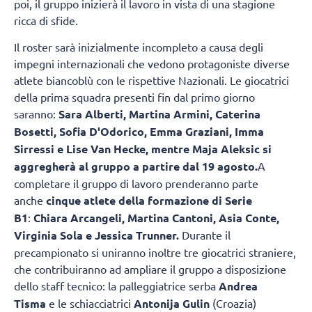
poi, il gruppo inizierà il lavoro in vista di una stagione
ricca di sfide.
Il roster sarà inizialmente incompleto a causa degli
impegni internazionali che vedono protagoniste diverse
atlete biancoblù con le rispettive Nazionali. Le giocatrici
della prima squadra presenti fin dal primo giorno
saranno:
Sara Alberti, Martina Armini, Caterina
Bosetti, Sofia D'Odorico, Emma Graziani, Imma
Sirressi e Lise Van Hecke, mentre Maja Aleksic si
aggregherà al gruppo a partire dal 19 agosto.
A
completare il gruppo di lavoro prenderanno parte
anche
cinque atlete della formazione di Serie
B1
:
Chiara Arcangeli, Martina Cantoni, Asia Conte,
Virginia Sola e Jessica Trunner.
Durante il
precampionato si uniranno inoltre tre giocatrici straniere,
che contribuiranno ad ampliare il gruppo a disposizione
dello staff tecnico: la palleggiatrice serba
Andrea
Tisma
e le schiacciatrici
Antonija Gulin
(Croazia)