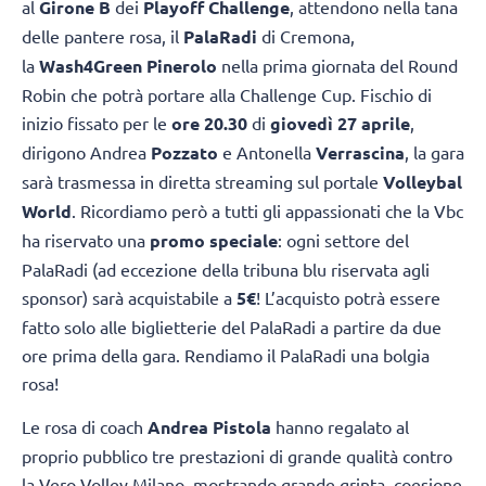
al
Girone B
dei
Playoff Challenge
, attendono nella tana
delle pantere rosa, il
PalaRadi
di Cremona,
la
Wash4Green Pinerolo
nella prima giornata del Round
Robin che potrà portare alla Challenge Cup. Fischio di
inizio fissato per le
ore 20.30
di
giovedì 27 aprile
,
dirigono Andrea
Pozzato
e Antonella
Verrascina
, la gara
sarà trasmessa in diretta streaming sul portale
Volleybal
World
. Ricordiamo però a tutti gli appassionati che la Vbc
ha riservato una
promo speciale
: ogni settore del
PalaRadi (ad eccezione della tribuna blu riservata agli
sponsor) sarà acquistabile a
5€
! L’acquisto potrà essere
fatto solo alle biglietterie del PalaRadi a partire da due
ore prima della gara. Rendiamo il PalaRadi una bolgia
rosa!
Le rosa di coach
Andrea Pistola
hanno regalato al
proprio pubblico tre prestazioni di grande qualità contro
la Vero Volley Milano, mostrando grande grinta, coesione