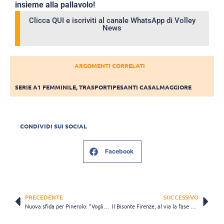
insieme alla pallavolo!
Clicca QUI e iscriviti al canale WhatsApp di Volley
News
ARGOMENTI CORRELATI
SERIE A1 FEMMINILE
,
TRASPORTIPESANTI CASALMAGGIORE
CONDIVIDI SUI SOCIAL
Facebook
PRECEDENTE
SUCCESSIVO
Nuova sfida per Pinerolo: “Vogliamo capire dove possiamo arrivare”
Il Bisonte Firenze, al via la fase Round Robin: giovedì la sfida contro Chieri